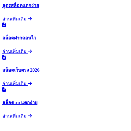
สูตรสล็อตแตกง่าย
อ่านเพิ่มเติม
สล็อตฝากถอนไว
อ่านเพิ่มเติม
สล็อตเว็บตรง 2026
อ่านเพิ่มเติม
สล็อต xo แตกง่าย
อ่านเพิ่มเติม