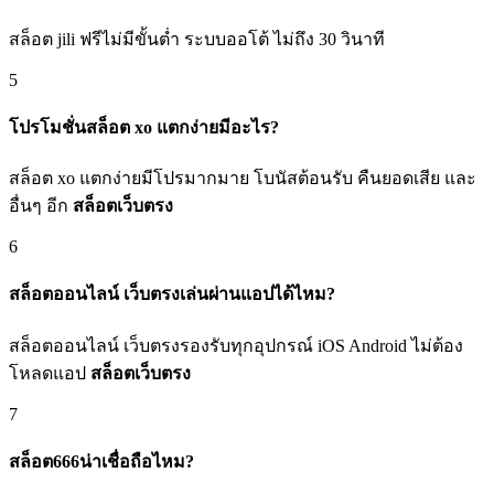
สล็อต jili ฟรีไม่มีขั้นต่ำ ระบบออโต้ ไม่ถึง 30 วินาที
5
โปรโมชั่นสล็อต xo แตกง่ายมีอะไร?
สล็อต xo แตกง่ายมีโปรมากมาย โบนัสต้อนรับ คืนยอดเสีย และ
อื่นๆ อีก
สล็อตเว็บตรง
6
สล็อตออนไลน์ เว็บตรงเล่นผ่านแอปได้ไหม?
สล็อตออนไลน์ เว็บตรงรองรับทุกอุปกรณ์ iOS Android ไม่ต้อง
โหลดแอป
สล็อตเว็บตรง
7
สล็อต666น่าเชื่อถือไหม?