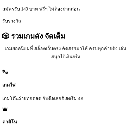
สมัครรับ 149 บาท ฟรีๆ ไม่ต้องฝากก่อน
รับรางวัล
🎲 รวมเกมดัง
จัดเต็ม
เกมยอดนิยมที่ สล็อตเว็บตรง คัดสรรมาให้ ครบทุกค่ายดัง เล่น
สนุกได้เงินจริง
เกมไพ่
เกมโต๊ะถ่ายทอดสด กับดีลเลอร์ สตรีม 4K
คาสิโน