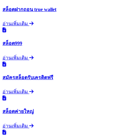
สล็อตฝากถอน true wallet
อ่านเพิ่มเติม
สล็อต999
อ่านเพิ่มเติม
สมัครสล็อตรับเครดิตฟรี
อ่านเพิ่มเติม
สล็อตค่ายใหญ่
อ่านเพิ่มเติม