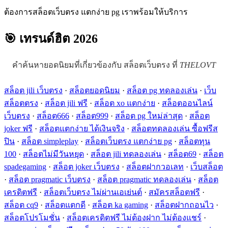
ต้องการสล็อตเว็บตรง แตกง่าย pg เราพร้อมให้บริการ
🎯 เทรนด์ฮิต
2026
คำค้นหายอดนิยมที่เกี่ยวข้องกับ สล็อตเว็บตรง ที่
THELOVT
สล็อต jili เว็บตรง
·
สล็อตยอดนิยม
·
สล็อต pg ทดลองเล่น
·
เว็บ
สล็อตตรง
·
สล็อต jili ฟรี
·
สล็อต xo แตกง่าย
·
สล็อตออนไลน์
เว็บตรง
·
สล็อต666
·
สล็อต999
·
สล็อต pg ใหม่ล่าสุด
·
สล็อต
joker ฟรี
·
สล็อตแตกง่าย ได้เงินจริง
·
สล็อตทดลองเล่น ซื้อฟรีส
ปิน
·
สล็อต simpleplay
·
สล็อตเว็บตรง แตกง่าย pg
·
สล็อตทุน
100
·
สล็อตไม่มีวันหยุด
·
สล็อต jili ทดลองเล่น
·
สล็อต69
·
สล็อต
spadegaming
·
สล็อต joker เว็บตรง
·
สล็อตฝากวอเลท
·
เว็บสล็อต
·
สล็อต pragmatic เว็บตรง
·
สล็อต pragmatic ทดลองเล่น
·
สล็อต
เครดิตฟรี
·
สล็อตเว็บตรง ไม่ผ่านเอเย่นต์
·
สมัครสล็อตฟรี
·
สล็อต cq9
·
สล็อตแตกดี
·
สล็อต ka gaming
·
สล็อตฝากถอนไว
·
สล็อตโปรโมชั่น
·
สล็อตเครดิตฟรี ไม่ต้องฝาก ไม่ต้องแชร์
·