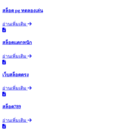
สล็อต pg ทดลองเล่น
อ่านเพิ่มเติม
สล็อตแตกหนัก
อ่านเพิ่มเติม
เว็บสล็อตตรง
อ่านเพิ่มเติม
สล็อต789
อ่านเพิ่มเติม