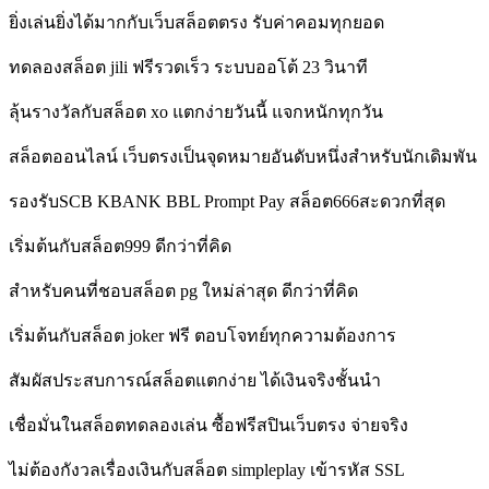
ยิ่งเล่นยิ่งได้มากกับเว็บสล็อตตรง รับค่าคอมทุกยอด
ทดลองสล็อต jili ฟรีรวดเร็ว ระบบออโต้ 23 วินาที
ลุ้นรางวัลกับสล็อต xo แตกง่ายวันนี้ แจกหนักทุกวัน
สล็อตออนไลน์ เว็บตรงเป็นจุดหมายอันดับหนึ่งสำหรับนักเดิมพัน
รองรับSCB KBANK BBL Prompt Pay สล็อต666สะดวกที่สุด
เริ่มต้นกับสล็อต999 ดีกว่าที่คิด
สำหรับคนที่ชอบสล็อต pg ใหม่ล่าสุด ดีกว่าที่คิด
เริ่มต้นกับสล็อต joker ฟรี ตอบโจทย์ทุกความต้องการ
สัมผัสประสบการณ์สล็อตแตกง่าย ได้เงินจริงชั้นนำ
เชื่อมั่นในสล็อตทดลองเล่น ซื้อฟรีสปินเว็บตรง จ่ายจริง
ไม่ต้องกังวลเรื่องเงินกับสล็อต simpleplay เข้ารหัส SSL