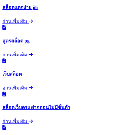
สล็อตแตกง่าย jili
อ่านเพิ่มเติม
สูตรสล็อต pg
อ่านเพิ่มเติม
เว็บสล็อต
อ่านเพิ่มเติม
สล็อตเว็บตรง ฝากถอนไม่มีขั้นต่ำ
อ่านเพิ่มเติม