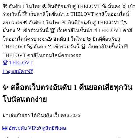
🎁 อันดับ 1 ในไทย 🎯 ยินดีต้อนรับสู่ THELOVT 🚀 มั่นคง 🏅 เข้า
ร่วมวันนี้ 🏆 เว็บคาสิโนชั้นนำ 🃏 THELOVT คาสิโนออนไลน์
ครบวงจร
🎁 อันดับ 1 ในไทย 🎯 ยินดีต้อนรับสู่ THELOVT 🚀
มั่นคง 🏅 เข้าร่วมวันนี้ 🏆 เว็บคาสิโนชั้นนำ 🃏 THELOVT คาสิ
โนออนไลน์ครบวงจร
🎁 อันดับ 1 ในไทย 🎯 ยินดีต้อนรับสู่
THELOVT 🚀 มั่นคง 🏅 เข้าร่วมวันนี้ 🏆 เว็บคาสิโนชั้นนำ 🃏
THELOVT คาสิโนออนไลน์ครบวงจร
🏆 THELOVT
Login
สมัครฟรี
✨ สล็อตเว็บตรงอันดับ 1 คืนยอดเสียทุกวัน
โบนัสแตกง่าย
มาเล่นกับเรา ได้เงินจริง เว็บตรง 2026
🎰 อัพระดับ VIP
🎲 ดูสิทธิพิเศษ