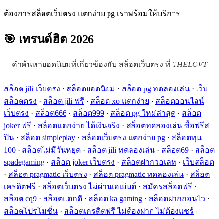
ต้องการสล็อตเว็บตรง แตกง่าย pg เราพร้อมให้บริการ
🎯 เทรนด์ฮิต
2026
คำค้นหายอดนิยมที่เกี่ยวข้องกับ สล็อตเว็บตรง ที่
THELOVT
สล็อต jili เว็บตรง
·
สล็อตยอดนิยม
·
สล็อต pg ทดลองเล่น
·
เว็บ
สล็อตตรง
·
สล็อต jili ฟรี
·
สล็อต xo แตกง่าย
·
สล็อตออนไลน์
เว็บตรง
·
สล็อต666
·
สล็อต999
·
สล็อต pg ใหม่ล่าสุด
·
สล็อต
joker ฟรี
·
สล็อตแตกง่าย ได้เงินจริง
·
สล็อตทดลองเล่น ซื้อฟรีส
ปิน
·
สล็อต simpleplay
·
สล็อตเว็บตรง แตกง่าย pg
·
สล็อตทุน
100
·
สล็อตไม่มีวันหยุด
·
สล็อต jili ทดลองเล่น
·
สล็อต69
·
สล็อต
spadegaming
·
สล็อต joker เว็บตรง
·
สล็อตฝากวอเลท
·
เว็บสล็อต
·
สล็อต pragmatic เว็บตรง
·
สล็อต pragmatic ทดลองเล่น
·
สล็อต
เครดิตฟรี
·
สล็อตเว็บตรง ไม่ผ่านเอเย่นต์
·
สมัครสล็อตฟรี
·
สล็อต cq9
·
สล็อตแตกดี
·
สล็อต ka gaming
·
สล็อตฝากถอนไว
·
สล็อตโปรโมชั่น
·
สล็อตเครดิตฟรี ไม่ต้องฝาก ไม่ต้องแชร์
·