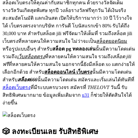
สล็อตเว็บตรงให้คุณค่ากับสมาชิกทุกคน ด้วยรางวัลจัดเต็ม
รางวัลวันเกิดสุดพิเศษ ทุกปี วงล้อรางวัลฟรีทุกวัน ได้เงินจริง
สะสมอัตโนมัติ แลกเงินสด เปิดให้บริการมากว่า 10 ปี ไว้วางใจ
ได้ เว็บตรงตรงจากบริษัท การันตี โบนัสแรกเข้า 80% รับได้ถึง
30,000 บาท สำหรับสล็อต jili ฟรีจัดมาให้เต็มที่ รวมถึงสล็อต jili
เว็บตรงที่หลายคนให้ความสนใจ ไม่ว่าจะเป็น
สล็อตยอดนิยม
หรือรูปแบบอื่นๆ สำหรับ
สล็อต pg ทดลองเล่น
นั้นมีความโดดเด่น
รวมถึง
เว็บสล็อตตรง
ที่หลายคนให้ความสนใจ รวมถึง
สล็อต jili
ฟรี
ที่หลายคนให้ความสนใจ นอกจากนี้ยังมีสล็อต xo แตกง่ายให้
เลือกอีกด้วย สำหรับ
สล็อตออนไลน์ เว็บตรง
นั้นมีความโดดเด่น
สำหรับ
สล็อต666
นั้นมีความโดดเด่น สมัครและเริ่มเล่นได้ทันทีที่
สล็อตเว็บตรง
ที่มีระบบครบวงจร สมัครที่
THELOVT
วันนี้ รับ
สิทธิพิเศษมากมาย ข้อมูลเพิ่มเติมจาก
u31
ก็ช่วยให้ตัดสินใจได้
ง่ายขึ้น
🎲 ลงทะเบียนเลย รับสิทธิพิเศษ