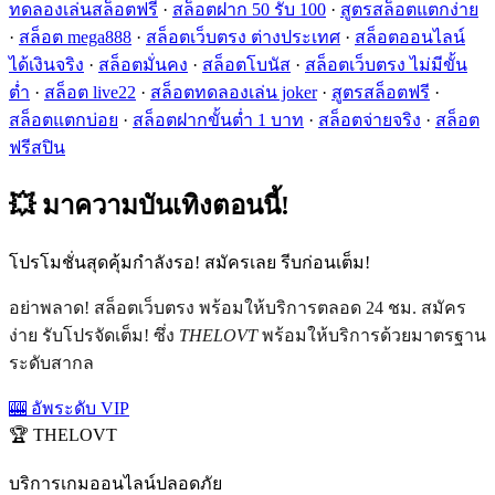
ทดลองเล่นสล็อตฟรี
·
สล็อตฝาก 50 รับ 100
·
สูตรสล็อตแตกง่าย
·
สล็อต mega888
·
สล็อตเว็บตรง ต่างประเทศ
·
สล็อตออนไลน์
ได้เงินจริง
·
สล็อตมั่นคง
·
สล็อตโบนัส
·
สล็อตเว็บตรง ไม่มีขั้น
ต่ำ
·
สล็อต live22
·
สล็อตทดลองเล่น joker
·
สูตรสล็อตฟรี
·
สล็อตแตกบ่อย
·
สล็อตฝากขั้นต่ำ 1 บาท
·
สล็อตจ่ายจริง
·
สล็อต
ฟรีสปิน
💥 มาความบันเทิงตอนนี้!
โปรโมชั่นสุดคุ้มกำลังรอ! สมัครเลย รีบก่อนเต็ม!
อย่าพลาด! สล็อตเว็บตรง พร้อมให้บริการตลอด 24 ชม. สมัคร
ง่าย รับโปรจัดเต็ม! ซึ่ง
THELOVT
พร้อมให้บริการด้วยมาตรฐาน
ระดับสากล
🎰 อัพระดับ VIP
🏆 THELOVT
บริการเกมออนไลน์ปลอดภัย