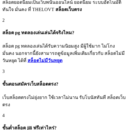
สล็อตยอดนิยมเป็นเว็บพนันออนไลน์ ยอดนิยม ระบบอัตโนมัติ
ทันใจ มั่นคง ที่ THELOVT
สล็อตเว็บตรง
2
สล็อต pg ทดลองเล่นเล่นได้จริงไหม?
สล็อต pg ทดลองเล่นได้รับความนิยมสูง มีผู้ใช้มาก ไม่โกง
มั่นคง นอกจากนี้ยังสามารถดูข้อมูลเพิ่มเติมเกี่ยวกับ สล็อตไม่มี
วันหยุด ได้ที่
สล็อตไม่มีวันหยุด
3
ขั้นตอนสมัครเว็บสล็อตตรง?
เว็บสล็อตตรงไม่ยุ่งยาก ใช้เวลาไม่นาน รับโบนัสทันที สล็อตเว็บ
ตรง
4
ขั้นต่ำสล็อต jili ฟรีเท่าไหร่?