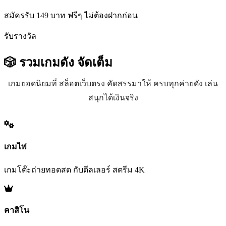
สมัครรับ 149 บาท ฟรีๆ ไม่ต้องฝากก่อน
รับรางวัล
🎲 รวมเกมดัง
จัดเต็ม
เกมยอดนิยมที่ สล็อตเว็บตรง คัดสรรมาให้ ครบทุกค่ายดัง เล่น
สนุกได้เงินจริง
เกมไพ่
เกมโต๊ะถ่ายทอดสด กับดีลเลอร์ สตรีม 4K
คาสิโน