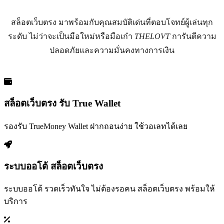
สล็อตเว็บตรง มาพร้อมกับคุณสมบัติเด่นที่ตอบโจทย์ผู้เล่นทุก
ระดับ ไม่ว่าจะเป็นมือใหม่หรือมือเก๋า
THELOVT
การันตีความ
ปลอดภัยและความมั่นคงทางการเงิน
สล็อตเว็บตรง รับ True Wallet
รองรับ TrueMoney Wallet ฝากถอนง่าย ใช้วอเลทได้เลย
ระบบออโต้ สล็อตเว็บตรง
ระบบออโต้ รวดเร็วทันใจ ไม่ต้องรอคน สล็อตเว็บตรง พร้อมให้
บริการ