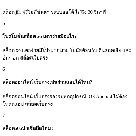
สล็อต jili ฟรีไม่มีขั้นต่ำ ระบบออโต้ ไม่ถึง 30 วินาที
5
โปรโมชั่นสล็อต xo แตกง่ายมีอะไร?
สล็อต xo แตกง่ายมีโปรมากมาย โบนัสต้อนรับ คืนยอดเสีย และ
อื่นๆ อีก
สล็อตเว็บตรง
6
สล็อตออนไลน์ เว็บตรงเล่นผ่านแอปได้ไหม?
สล็อตออนไลน์ เว็บตรงรองรับทุกอุปกรณ์ iOS Android ไม่ต้อง
โหลดแอป
สล็อตเว็บตรง
7
สล็อต666น่าเชื่อถือไหม?