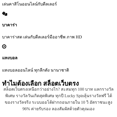
เล่นคาสิโนออนไลน์กับดีลเลอร์
บาคาร่า
บาคาร่าสด เล่นกับดีลเลอร์มืออาชีพ ภาพ HD
แทงบอล
แทงบอลออนไลน์ ทุกลีกดัง นานาชาติ
ทำไมต้องเลือก
สล็อตเว็บตรง
สล็อตเว็บตรงเหนือกว่าอย่างไร? สะสมทุก 100 บาท แลกรางวัล
พิเศษ รางวัลวันเกิดสุดพิเศษ ทุกปี Lucky Spinลุ้นรางวัลฟรี ได้
ของรางวัลจริง ระบบออโต้ฝากถอนภายใน 10 วิ อัตราชนะสูง
96% ค่ายรับรอง ลองสัมผัสด้วยตัวคุณเอง