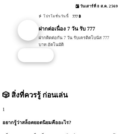
วันเสาร์ที่ 8 ส.ค. 2569
777 ฿
โปรโมชั่นวันนี้
ฝากต่อเนื่อง 7 วัน รับ 777
ฝากติดต่อกัน 7 วัน รับเครดิตโบนัส 777
บาท อัตโนมัติ
รับโปรนี้
🎲 สิ่งที่ควรรู้
ก่อนเล่น
1
อยากรู้ว่าสล็อตยอดนิยมคืออะไร?