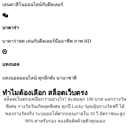
เล่นคาสิโนออนไลน์กับดีลเลอร์
บาคาร่า
บาคาร่าสด เล่นกับดีลเลอร์มืออาชีพ ภาพ HD
แทงบอล
แทงบอลออนไลน์ ทุกลีกดัง นานาชาติ
ทำไมต้องเลือก
สล็อตเว็บตรง
สล็อตเว็บตรงเหนือกว่าอย่างไร? สะสมทุก 100 บาท แลกรางวัล
พิเศษ รางวัลวันเกิดสุดพิเศษ ทุกปี Lucky Spinลุ้นรางวัลฟรี ได้
ของรางวัลจริง ระบบออโต้ฝากถอนภายใน 10 วิ อัตราชนะสูง
96% ค่ายรับรอง ลองสัมผัสด้วยตัวคุณเอง