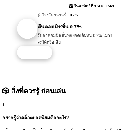
วันอาทิตย์ที่ 9 ส.ค. 2569
0.7%
โปรโมชั่นวันนี้
คืนคอมมิชชั่น 0.7%
รับค่าคอมมิชชั่นทุกยอดเดิมพัน 0.7% ไม่ว่า
จะได้หรือเสีย
รับโปรนี้
🎲 สิ่งที่ควรรู้
ก่อนเล่น
1
อยากรู้ว่าสล็อตยอดนิยมคืออะไร?