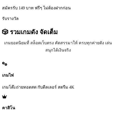
สมัครรับ 149 บาท ฟรีๆ ไม่ต้องฝากก่อน
รับรางวัล
🎲 รวมเกมดัง
จัดเต็ม
เกมยอดนิยมที่ สล็อตเว็บตรง คัดสรรมาให้ ครบทุกค่ายดัง เล่น
สนุกได้เงินจริง
เกมไพ่
เกมโต๊ะถ่ายทอดสด กับดีลเลอร์ สตรีม 4K
คาสิโน