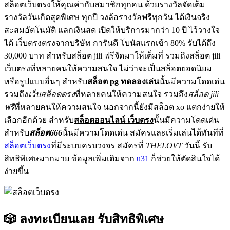
สล็อตเว็บตรงให้คุณค่ากับสมาชิกทุกคน ด้วยรางวัลจัดเต็ม
รางวัลวันเกิดสุดพิเศษ ทุกปี วงล้อรางวัลฟรีทุกวัน ได้เงินจริง
สะสมอัตโนมัติ แลกเงินสด เปิดให้บริการมากว่า 10 ปี ไว้วางใจ
ได้ เว็บตรงตรงจากบริษัท การันตี โบนัสแรกเข้า 80% รับได้ถึง
30,000 บาท สำหรับสล็อต jili ฟรีจัดมาให้เต็มที่ รวมถึงสล็อต jili
เว็บตรงที่หลายคนให้ความสนใจ ไม่ว่าจะเป็น
สล็อตยอดนิยม
หรือรูปแบบอื่นๆ สำหรับ
สล็อต pg ทดลองเล่น
นั้นมีความโดดเด่น
รวมถึง
เว็บสล็อตตรง
ที่หลายคนให้ความสนใจ รวมถึง
สล็อต jili
ฟรี
ที่หลายคนให้ความสนใจ นอกจากนี้ยังมีสล็อต xo แตกง่ายให้
เลือกอีกด้วย สำหรับ
สล็อตออนไลน์ เว็บตรง
นั้นมีความโดดเด่น
สำหรับ
สล็อต666
นั้นมีความโดดเด่น สมัครและเริ่มเล่นได้ทันทีที่
สล็อตเว็บตรง
ที่มีระบบครบวงจร สมัครที่
THELOVT
วันนี้ รับ
สิทธิพิเศษมากมาย ข้อมูลเพิ่มเติมจาก
u31
ก็ช่วยให้ตัดสินใจได้
ง่ายขึ้น
🎲 ลงทะเบียนเลย รับสิทธิพิเศษ