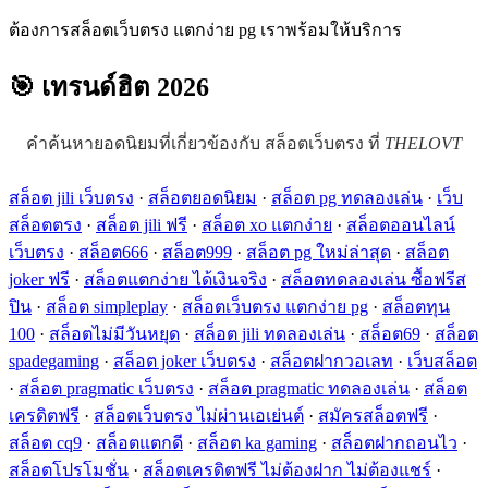
ต้องการสล็อตเว็บตรง แตกง่าย pg เราพร้อมให้บริการ
🎯 เทรนด์ฮิต
2026
คำค้นหายอดนิยมที่เกี่ยวข้องกับ สล็อตเว็บตรง ที่
THELOVT
สล็อต jili เว็บตรง
·
สล็อตยอดนิยม
·
สล็อต pg ทดลองเล่น
·
เว็บ
สล็อตตรง
·
สล็อต jili ฟรี
·
สล็อต xo แตกง่าย
·
สล็อตออนไลน์
เว็บตรง
·
สล็อต666
·
สล็อต999
·
สล็อต pg ใหม่ล่าสุด
·
สล็อต
joker ฟรี
·
สล็อตแตกง่าย ได้เงินจริง
·
สล็อตทดลองเล่น ซื้อฟรีส
ปิน
·
สล็อต simpleplay
·
สล็อตเว็บตรง แตกง่าย pg
·
สล็อตทุน
100
·
สล็อตไม่มีวันหยุด
·
สล็อต jili ทดลองเล่น
·
สล็อต69
·
สล็อต
spadegaming
·
สล็อต joker เว็บตรง
·
สล็อตฝากวอเลท
·
เว็บสล็อต
·
สล็อต pragmatic เว็บตรง
·
สล็อต pragmatic ทดลองเล่น
·
สล็อต
เครดิตฟรี
·
สล็อตเว็บตรง ไม่ผ่านเอเย่นต์
·
สมัครสล็อตฟรี
·
สล็อต cq9
·
สล็อตแตกดี
·
สล็อต ka gaming
·
สล็อตฝากถอนไว
·
สล็อตโปรโมชั่น
·
สล็อตเครดิตฟรี ไม่ต้องฝาก ไม่ต้องแชร์
·