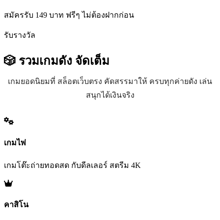
สมัครรับ 149 บาท ฟรีๆ ไม่ต้องฝากก่อน
รับรางวัล
🎲 รวมเกมดัง
จัดเต็ม
เกมยอดนิยมที่ สล็อตเว็บตรง คัดสรรมาให้ ครบทุกค่ายดัง เล่น
สนุกได้เงินจริง
เกมไพ่
เกมโต๊ะถ่ายทอดสด กับดีลเลอร์ สตรีม 4K
คาสิโน