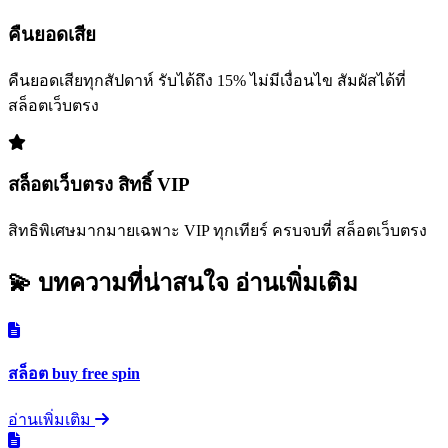
คืนยอดเสีย
คืนยอดเสียทุกสัปดาห์ รับได้ถึง 15% ไม่มีเงื่อนไข สัมผัสได้ที่
สล็อตเว็บตรง
สล็อตเว็บตรง สิทธิ์ VIP
สิทธิพิเศษมากมายเฉพาะ VIP ทุกเทียร์ ครบจบที่ สล็อตเว็บตรง
💫 บทความที่น่าสนใจ
อ่านเพิ่มเติม
สล็อต buy free spin
อ่านเพิ่มเติม