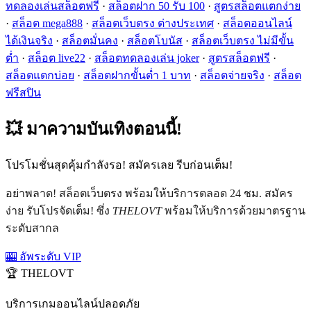
ทดลองเล่นสล็อตฟรี
·
สล็อตฝาก 50 รับ 100
·
สูตรสล็อตแตกง่าย
·
สล็อต mega888
·
สล็อตเว็บตรง ต่างประเทศ
·
สล็อตออนไลน์
ได้เงินจริง
·
สล็อตมั่นคง
·
สล็อตโบนัส
·
สล็อตเว็บตรง ไม่มีขั้น
ต่ำ
·
สล็อต live22
·
สล็อตทดลองเล่น joker
·
สูตรสล็อตฟรี
·
สล็อตแตกบ่อย
·
สล็อตฝากขั้นต่ำ 1 บาท
·
สล็อตจ่ายจริง
·
สล็อต
ฟรีสปิน
💥 มาความบันเทิงตอนนี้!
โปรโมชั่นสุดคุ้มกำลังรอ! สมัครเลย รีบก่อนเต็ม!
อย่าพลาด! สล็อตเว็บตรง พร้อมให้บริการตลอด 24 ชม. สมัคร
ง่าย รับโปรจัดเต็ม! ซึ่ง
THELOVT
พร้อมให้บริการด้วยมาตรฐาน
ระดับสากล
🎰 อัพระดับ VIP
🏆 THELOVT
บริการเกมออนไลน์ปลอดภัย