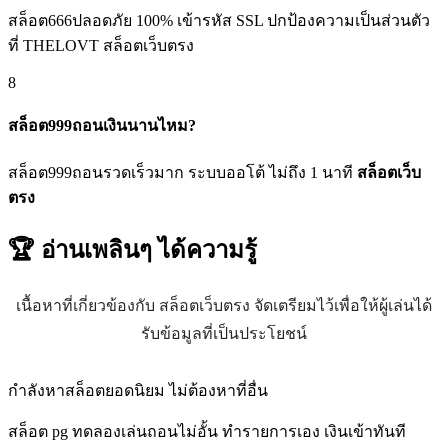
สล็อต666ปลอดภัย 100% เข้ารหัส SSL ปกป้องความเป็นส่วนตัว
ที่ THELOVT สล็อตเว็บตรง
8
สล็อต999ถอนเงินนานไหม?
สล็อต999ถอนรวดเร็วมาก ระบบออโต้ ไม่ถึง 1 นาที
สล็อตเว็บ
ตรง
🏆 อ่านเพลินๆ
ได้ความรู้
เนื้อหาที่เกี่ยวข้องกับ สล็อตเว็บตรง จัดเตรียมไว้เพื่อให้ผู้เล่นได้
รับข้อมูลที่เป็นประโยชน์
กำลังหาสล็อตยอดนิยม ไม่ต้องหาที่อื่น
สล็อต pg ทดลองเล่นถอนไม่อั้น ทำรายการเอง เงินเข้าทันที