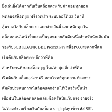
ยิ่งเล่นยิ่งได้มากกับเว็บสล็อตตรง รับค่าคอมทุกยอด
ทดลองสล็อต jili ฟรีรวดเร็ว ระบบออโต้ 23 วินาที
ลุ้นรางวัลกับสล็อต xo แตกง่ายวันนี้ แจกหนักทุกวัน
สล็อตออนไลน์ เว็บตรงเป็นจุดหมายอันดับหนึ่งสำหรับนักเดิมพัน
รองรับSCB KBANK BBL Prompt Pay สล็อต666สะดวกที่สุด
เริ่มต้นกับสล็อต999 ดีกว่าที่คิด
สำหรับคนที่ชอบสล็อต pg ใหม่ล่าสุด ดีกว่าที่คิด
เริ่มต้นกับสล็อต joker ฟรี ตอบโจทย์ทุกความต้องการ
สัมผัสประสบการณ์สล็อตแตกง่าย ได้เงินจริงชั้นนำ
เชื่อมั่นในสล็อตทดลองเล่น ซื้อฟรีสปินเว็บตรง จ่ายจริง
ไม่ต้องกังวลเรื่องเงินกับสล็อต simpleplay เข้ารหัส SSL