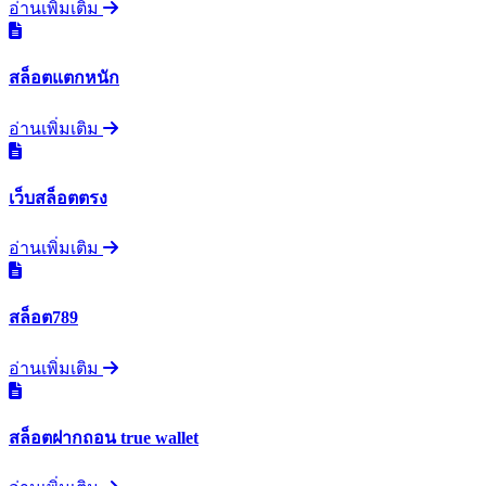
อ่านเพิ่มเติม
สล็อตแตกหนัก
อ่านเพิ่มเติม
เว็บสล็อตตรง
อ่านเพิ่มเติม
สล็อต789
อ่านเพิ่มเติม
สล็อตฝากถอน true wallet