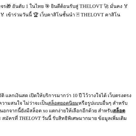
งจร
🎁 อันดับ 1 ในไทย 🎯 ยินดีต้อนรับสู่ THELOVT 🚀 มั่นคง 🏅
 🏅 เข้าร่วมวันนี้ 🏆 เว็บคาสิโนชั้นนำ 🃏 THELOVT คาสิโน
ัติ แลกเงินสด เปิดให้บริการมากว่า 10 ปี ไว้วางใจได้ เว็บตรงตรง
ห้ความสนใจ ไม่ว่าจะเป็น
สล็อตยอดนิยม
หรือรูปแบบอื่นๆ สำหรับ
กจากนี้ยังมีสล็อต xo แตกง่ายให้เลือกอีกด้วย สำหรับ
สล็อต
 สมัครที่
THELOVT
วันนี้ รับสิทธิพิเศษมากมาย ข้อมูลเพิ่มเติม