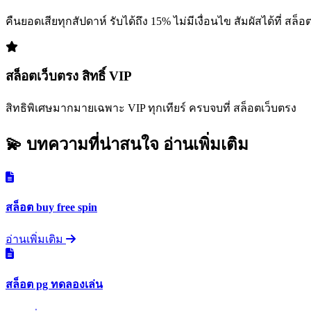
คืนยอดเสียทุกสัปดาห์ รับได้ถึง 15% ไม่มีเงื่อนไข สัมผัสได้ที่ สล็อ
สล็อตเว็บตรง สิทธิ์ VIP
สิทธิพิเศษมากมายเฉพาะ VIP ทุกเทียร์ ครบจบที่ สล็อตเว็บตรง
💫 บทความที่น่าสนใจ
อ่านเพิ่มเติม
สล็อต buy free spin
อ่านเพิ่มเติม
สล็อต pg ทดลองเล่น