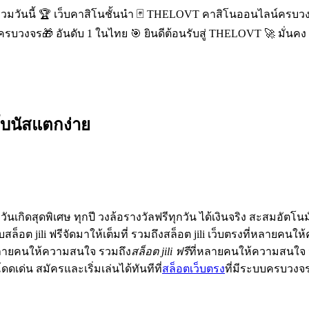
้าร่วมวันนี้ 🏆 เว็บคาสิโนชั้นนำ 🃏 THELOVT คาสิโนออนไลน์ครบว
น์ครบวงจร
🎁 อันดับ 1 ในไทย 🎯 ยินดีต้อนรับสู่ THELOVT 🚀 มั่นคง
โบนัสแตกง่าย
นเกิดสุดพิเศษ ทุกปี วงล้อรางวัลฟรีทุกวัน ได้เงินจริง สะสมอัตโนม
สล็อต jili ฟรีจัดมาให้เต็มที่ รวมถึงสล็อต jili เว็บตรงที่หลายคนใ
หลายคนให้ความสนใจ รวมถึง
สล็อต jili ฟรี
ที่หลายคนให้ความสนใจ นอ
ดดเด่น สมัครและเริ่มเล่นได้ทันทีที่
สล็อตเว็บตรง
ที่มีระบบครบวงจร