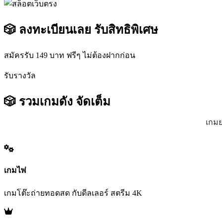
🎲 ลงทะเบียนเลย รับสิทธิพิเศษ
สมัครรับ 149 บาท ฟรีๆ ไม่ต้องฝากก่อน
รับรางวัล
🎲 รวมเกมดัง
จัดเต็ม
เกมย
เกมไพ่
เกมโต๊ะถ่ายทอดสด กับดีลเลอร์ สตรีม 4K