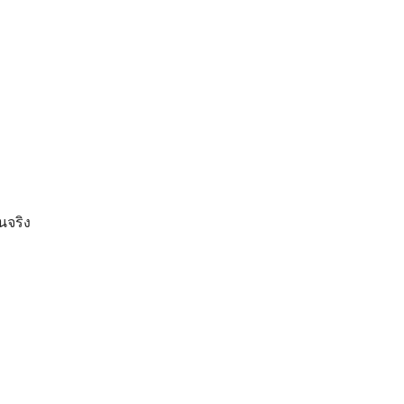
นจริง