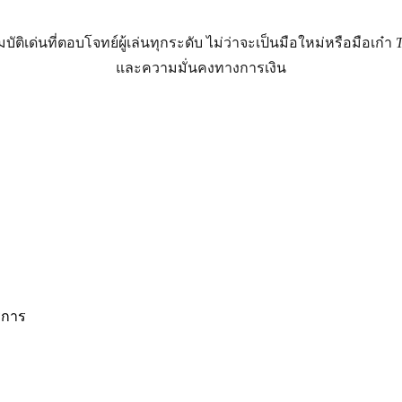
ติเด่นที่ตอบโจทย์ผู้เล่นทุกระดับ ไม่ว่าจะเป็นมือใหม่หรือมือเก๋า
และความมั่นคงทางการเงิน
ิการ