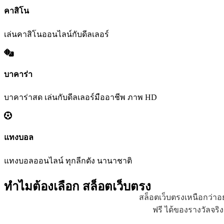
คาสิโน
เล่นคาสิโนออนไลน์กับดีลเลอร์
บาคาร่า
บาคาร่าสด เล่นกับดีลเลอร์มืออาชีพ ภาพ HD
แทงบอล
แทงบอลออนไลน์ ทุกลีกดัง นานาชาติ
ทำไมต้องเลือก
สล็อตเว็บตรง
สล็อตเว็บตรงเหนือกว่าอย
ฟรี ได้ของรางวัลจร