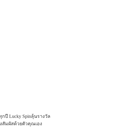
กปี Lucky Spinลุ้นรางวัล
สัมผัสด้วยตัวคุณเอง