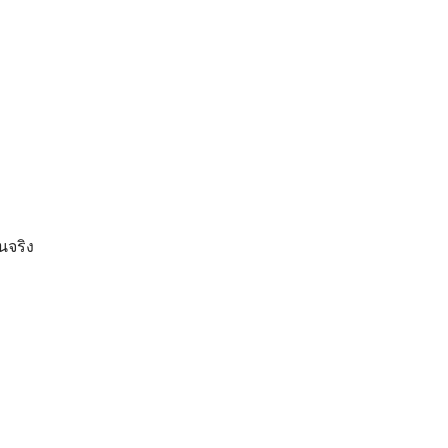
นจริง