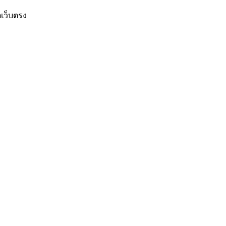
ตเว็บตรง