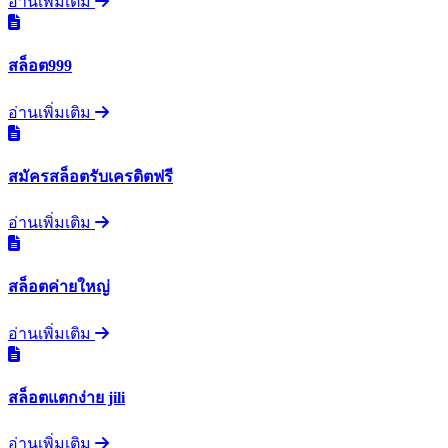
อ่านเพิ่มเติม
สล็อต999
อ่านเพิ่มเติม
สมัครสล็อตรับเครดิตฟรี
อ่านเพิ่มเติม
สล็อตค่ายใหญ่
อ่านเพิ่มเติม
สล็อตแตกง่าย jili
อ่านเพิ่มเติม