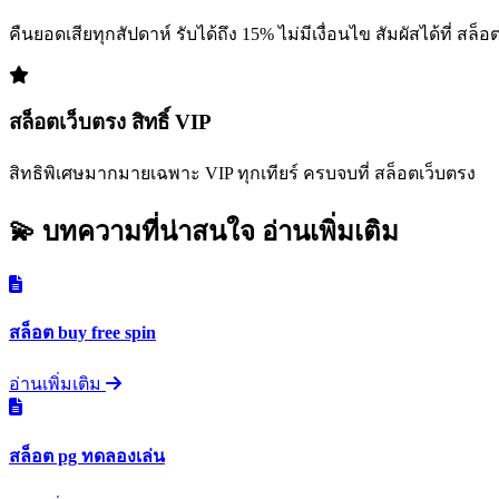
คืนยอดเสียทุกสัปดาห์ รับได้ถึง 15% ไม่มีเงื่อนไข สัมผัสได้ที่ สล็อ
สล็อตเว็บตรง สิทธิ์ VIP
สิทธิพิเศษมากมายเฉพาะ VIP ทุกเทียร์ ครบจบที่ สล็อตเว็บตรง
💫 บทความที่น่าสนใจ
อ่านเพิ่มเติม
สล็อต buy free spin
อ่านเพิ่มเติม
สล็อต pg ทดลองเล่น