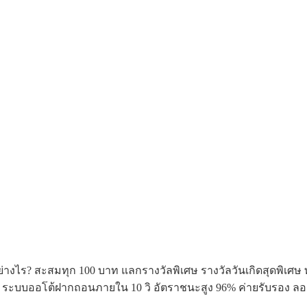
่างไร? สะสมทุก 100 บาท แลกรางวัลพิเศษ รางวัลวันเกิดสุดพิเศษ ทุ
ิง ระบบออโต้ฝากถอนภายใน 10 วิ อัตราชนะสูง 96% ค่ายรับรอง ลอง