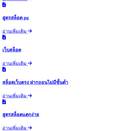
สูตรสล็อต pg
อ่านเพิ่มเติม
เว็บสล็อต
อ่านเพิ่มเติม
สล็อตเว็บตรง ฝากถอนไม่มีขั้นต่ำ
อ่านเพิ่มเติม
สูตรสล็อตแตกง่าย
อ่านเพิ่มเติม