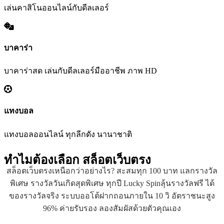
เล่นคาสิโนออนไลน์กับดีลเลอร์
บาคาร่า
บาคาร่าสด เล่นกับดีลเลอร์มืออาชีพ ภาพ HD
แทงบอล
แทงบอลออนไลน์ ทุกลีกดัง นานาชาติ
ทำไมต้องเลือก
สล็อตเว็บตรง
สล็อตเว็บตรงเหนือกว่าอย่างไร? สะสมทุก 100 บาท แลกรางวัล
พิเศษ รางวัลวันเกิดสุดพิเศษ ทุกปี Lucky Spinลุ้นรางวัลฟรี ได้
ของรางวัลจริง ระบบออโต้ฝากถอนภายใน 10 วิ อัตราชนะสูง
96% ค่ายรับรอง ลองสัมผัสด้วยตัวคุณเอง