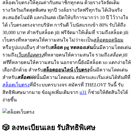
สล็อตเว็บตรงให้คุณค่ากับสมาชิกทุกคน ด้วยรางวัลจัดเต็ม
รางวัลวันเกิดสุดพิเศษ ทุกปี วงล้อรางวัลฟรีทุกวัน ได้เงินจริง
สะสมอัตโนมัติ แลกเงินสด เปิดให้บริการมากว่า 10 ปี ไว้วางใจ
ได้ เว็บตรงตรงจากบริษัท การันตี โบนัสแรกเข้า 80% รับได้ถึง
30,000 บาท สำหรับสล็อต jili ฟรีจัดมาให้เต็มที่ รวมถึงสล็อต jili
เว็บตรงที่หลายคนให้ความสนใจ ไม่ว่าจะเป็น
สล็อตยอดนิยม
หรือรูปแบบอื่นๆ สำหรับ
สล็อต pg ทดลองเล่น
นั้นมีความโดดเด่น
รวมถึง
เว็บสล็อตตรง
ที่หลายคนให้ความสนใจ รวมถึง
สล็อต jili
ฟรี
ที่หลายคนให้ความสนใจ นอกจากนี้ยังมีสล็อต xo แตกง่ายให้
เลือกอีกด้วย สำหรับ
สล็อตออนไลน์ เว็บตรง
นั้นมีความโดดเด่น
สำหรับ
สล็อต666
นั้นมีความโดดเด่น สมัครและเริ่มเล่นได้ทันทีที่
สล็อตเว็บตรง
ที่มีระบบครบวงจร สมัครที่
THELOVT
วันนี้ รับ
สิทธิพิเศษมากมาย ข้อมูลเพิ่มเติมจาก
u31
ก็ช่วยให้ตัดสินใจได้
ง่ายขึ้น
🎲 ลงทะเบียนเลย รับสิทธิพิเศษ