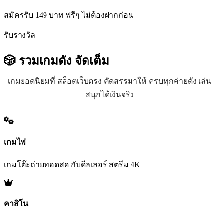
สมัครรับ 149 บาท ฟรีๆ ไม่ต้องฝากก่อน
รับรางวัล
🎲 รวมเกมดัง
จัดเต็ม
เกมยอดนิยมที่ สล็อตเว็บตรง คัดสรรมาให้ ครบทุกค่ายดัง เล่น
สนุกได้เงินจริง
เกมไพ่
เกมโต๊ะถ่ายทอดสด กับดีลเลอร์ สตรีม 4K
คาสิโน