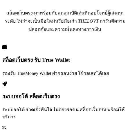
สล็อตเว็บตรง มาพร้อมกับคุณสมบัติเด่นที่ตอบโจทย์ผู้เล่นทุก
ระดับ ไม่ว่าจะเป็นมือใหม่หรือมือเก๋า
THELOVT
การันตีความ
ปลอดภัยและความมั่นคงทางการเงิน
สล็อตเว็บตรง รับ True Wallet
รองรับ TrueMoney Wallet ฝากถอนง่าย ใช้วอเลทได้เลย
ระบบออโต้ สล็อตเว็บตรง
ระบบออโต้ รวดเร็วทันใจ ไม่ต้องรอคน สล็อตเว็บตรง พร้อมให้
บริการ