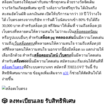
สล็อตเว็บตรงให้คุณค่ากับสมาชิกทุกคน ด้วยรางวัลจัดเต็ม
รางวัลวันเกิดสุดพิเศษ ทุกปี วงล้อรางวัลฟรีทุกวัน ได้เงินจริง
สะสมอัตโนมัติ แลกเงินสด เปิดให้บริการมากว่า 10 ปี ไว้วางใจ
ได้ เว็บตรงตรงจากบริษัท การันตี โบนัสแรกเข้า 80% รับได้ถึง
30,000 บาท สำหรับสล็อต jili ฟรีจัดมาให้เต็มที่ รวมถึงสล็อต jili
เว็บตรงที่หลายคนให้ความสนใจ ไม่ว่าจะเป็น
สล็อตยอดนิยม
หรือรูปแบบอื่นๆ สำหรับ
สล็อต pg ทดลองเล่น
นั้นมีความโดดเด่น
รวมถึง
เว็บสล็อตตรง
ที่หลายคนให้ความสนใจ รวมถึง
สล็อต jili
ฟรี
ที่หลายคนให้ความสนใจ นอกจากนี้ยังมีสล็อต xo แตกง่ายให้
เลือกอีกด้วย สำหรับ
สล็อตออนไลน์ เว็บตรง
นั้นมีความโดดเด่น
สำหรับ
สล็อต666
นั้นมีความโดดเด่น สมัครและเริ่มเล่นได้ทันทีที่
สล็อตเว็บตรง
ที่มีระบบครบวงจร สมัครที่
THELOVT
วันนี้ รับ
สิทธิพิเศษมากมาย ข้อมูลเพิ่มเติมจาก
u31
ก็ช่วยให้ตัดสินใจได้
ง่ายขึ้น
🎲 ลงทะเบียนเลย รับสิทธิพิเศษ