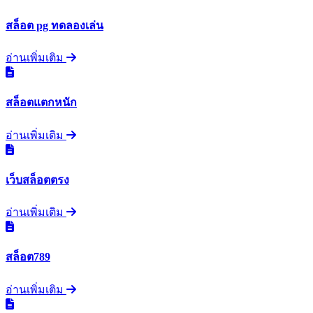
สล็อต pg ทดลองเล่น
อ่านเพิ่มเติม
สล็อตแตกหนัก
อ่านเพิ่มเติม
เว็บสล็อตตรง
อ่านเพิ่มเติม
สล็อต789
อ่านเพิ่มเติม