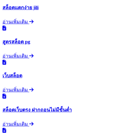
สล็อตแตกง่าย jili
อ่านเพิ่มเติม
สูตรสล็อต pg
อ่านเพิ่มเติม
เว็บสล็อต
อ่านเพิ่มเติม
สล็อตเว็บตรง ฝากถอนไม่มีขั้นต่ำ
อ่านเพิ่มเติม