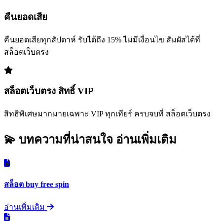
คืนยอดเสีย
คืนยอดเสียทุกสัปดาห์ รับได้ถึง 15% ไม่มีเงื่อนไข สัมผัสได้ที่
สล็อตเว็บตรง
สล็อตเว็บตรง สิทธิ์ VIP
สิทธิพิเศษมากมายเฉพาะ VIP ทุกเทียร์ ครบจบที่ สล็อตเว็บตรง
💫 บทความที่น่าสนใจ
อ่านเพิ่มเติม
สล็อต buy free spin
อ่านเพิ่มเติม