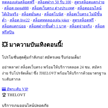
ทดลองเล่นสล็อตฟรี
·
สล็อตฝาก 50 รับ 100
·
สูตรสล็อตแตกง่าย
·
สล็อต mega888
·
สล็อตเว็บตรง ต่างประเทศ
·
สล็อตออนไลน์
ได้เงินจริง
·
สล็อตมั่นคง
·
สล็อตโบนัส
·
สล็อตเว็บตรง ไม่มีขั้น
ต่ำ
·
สล็อต live22
·
สล็อตทดลองเล่น joker
·
สูตรสล็อตฟรี
·
สล็อตแตกบ่อย
·
สล็อตฝากขั้นต่ำ 1 บาท
·
สล็อตจ่ายจริง
·
สล็อต
ฟรีสปิน
💥 มาความบันเทิงตอนนี้!
โปรโมชั่นสุดคุ้มกำลังรอ! สมัครเลย รีบก่อนเต็ม!
อย่าพลาด! สล็อตเว็บตรง พร้อมให้บริการตลอด 24 ชม. สมัคร
ง่าย รับโปรจัดเต็ม! ซึ่ง
THELOVT
พร้อมให้บริการด้วยมาตรฐาน
ระดับสากล
🎰 อัพระดับ VIP
🏆 THELOVT
บริการเกมออนไลน์ปลอดภัย