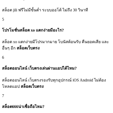
สล็อต jili ฟรีไม่มีขั้นต่ำ ระบบออโต้ ไม่ถึง 30 วินาที
5
โปรโมชั่นสล็อต xo แตกง่ายมีอะไร?
สล็อต xo แตกง่ายมีโปรมากมาย โบนัสต้อนรับ คืนยอดเสีย และ
อื่นๆ อีก
สล็อตเว็บตรง
6
สล็อตออนไลน์ เว็บตรงเล่นผ่านแอปได้ไหม?
สล็อตออนไลน์ เว็บตรงรองรับทุกอุปกรณ์ iOS Android ไม่ต้อง
โหลดแอป
สล็อตเว็บตรง
7
สล็อต666น่าเชื่อถือไหม?