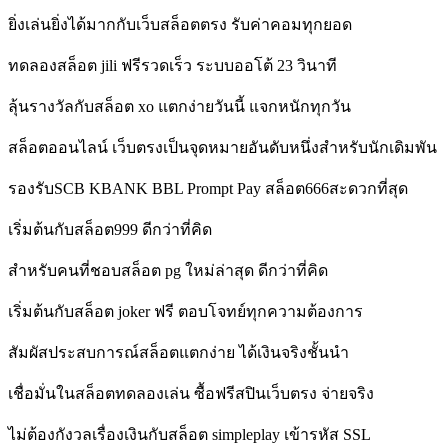
ยิ่งเล่นยิ่งได้มากกับเว็บสล็อตตรง รับค่าคอมทุกยอด
ทดลองสล็อต jili ฟรีรวดเร็ว ระบบออโต้ 23 วินาที
ลุ้นรางวัลกับสล็อต xo แตกง่ายวันนี้ แจกหนักทุกวัน
สล็อตออนไลน์ เว็บตรงเป็นจุดหมายอันดับหนึ่งสำหรับนักเดิมพัน
รองรับSCB KBANK BBL Prompt Pay สล็อต666สะดวกที่สุด
เริ่มต้นกับสล็อต999 ดีกว่าที่คิด
สำหรับคนที่ชอบสล็อต pg ใหม่ล่าสุด ดีกว่าที่คิด
เริ่มต้นกับสล็อต joker ฟรี ตอบโจทย์ทุกความต้องการ
สัมผัสประสบการณ์สล็อตแตกง่าย ได้เงินจริงชั้นนำ
เชื่อมั่นในสล็อตทดลองเล่น ซื้อฟรีสปินเว็บตรง จ่ายจริง
ไม่ต้องกังวลเรื่องเงินกับสล็อต simpleplay เข้ารหัส SSL