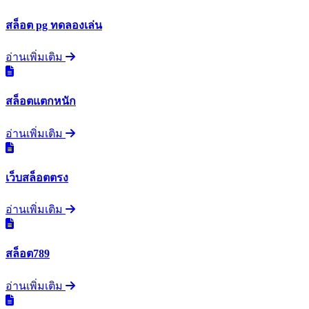
สล็อต pg ทดลองเล่น
อ่านเพิ่มเติม
สล็อตแตกหนัก
อ่านเพิ่มเติม
เว็บสล็อตตรง
อ่านเพิ่มเติม
สล็อต789
อ่านเพิ่มเติม