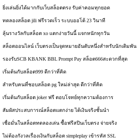
ยิ่งเล่นยิ่งได้มากกับเว็บสล็อตตรง รับค่าคอมทุกยอด
ทดลองสล็อต jili ฟรีรวดเร็ว ระบบออโต้ 23 วินาที
ลุ้นรางวัลกับสล็อต xo แตกง่ายวันนี้ แจกหนักทุกวัน
สล็อตออนไลน์ เว็บตรงเป็นจุดหมายอันดับหนึ่งสำหรับนักเดิมพัน
รองรับSCB KBANK BBL Prompt Pay สล็อต666สะดวกที่สุด
เริ่มต้นกับสล็อต999 ดีกว่าที่คิด
สำหรับคนที่ชอบสล็อต pg ใหม่ล่าสุด ดีกว่าที่คิด
เริ่มต้นกับสล็อต joker ฟรี ตอบโจทย์ทุกความต้องการ
สัมผัสประสบการณ์สล็อตแตกง่าย ได้เงินจริงชั้นนำ
เชื่อมั่นในสล็อตทดลองเล่น ซื้อฟรีสปินเว็บตรง จ่ายจริง
ไม่ต้องกังวลเรื่องเงินกับสล็อต simpleplay เข้ารหัส SSL