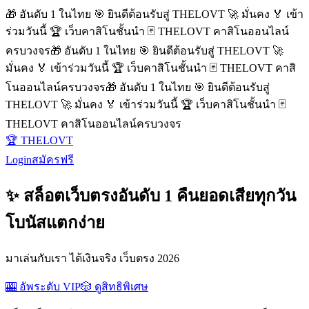
🎁 อันดับ 1 ในไทย 🎯 ยินดีต้อนรับสู่ THELOVT 🚀 มั่นคง 🏅 เข้า
ร่วมวันนี้ 🏆 เว็บคาสิโนชั้นนำ 🃏 THELOVT คาสิโนออนไลน์
ครบวงจร
🎁 อันดับ 1 ในไทย 🎯 ยินดีต้อนรับสู่ THELOVT 🚀
มั่นคง 🏅 เข้าร่วมวันนี้ 🏆 เว็บคาสิโนชั้นนำ 🃏 THELOVT คาสิ
โนออนไลน์ครบวงจร
🎁 อันดับ 1 ในไทย 🎯 ยินดีต้อนรับสู่
THELOVT 🚀 มั่นคง 🏅 เข้าร่วมวันนี้ 🏆 เว็บคาสิโนชั้นนำ 🃏
THELOVT คาสิโนออนไลน์ครบวงจร
🏆 THELOVT
Login
สมัครฟรี
✨ สล็อตเว็บตรงอันดับ 1 คืนยอดเสียทุกวัน
โบนัสแตกง่าย
มาเล่นกับเรา ได้เงินจริง เว็บตรง 2026
🎰 อัพระดับ VIP
🎲 ดูสิทธิพิเศษ