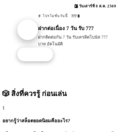
วันเสาร์ที่ 8 ส.ค. 2569
777 ฿
โปรโมชั่นวันนี้
ฝากต่อเนื่อง 7 วัน รับ 777
ฝากติดต่อกัน 7 วัน รับเครดิตโบนัส 777
บาท อัตโนมัติ
รับโปรนี้
🎲 สิ่งที่ควรรู้
ก่อนเล่น
1
อยากรู้ว่าสล็อตยอดนิยมคืออะไร?