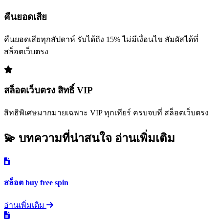
คืนยอดเสีย
คืนยอดเสียทุกสัปดาห์ รับได้ถึง 15% ไม่มีเงื่อนไข สัมผัสได้ที่
สล็อตเว็บตรง
สล็อตเว็บตรง สิทธิ์ VIP
สิทธิพิเศษมากมายเฉพาะ VIP ทุกเทียร์ ครบจบที่ สล็อตเว็บตรง
💫 บทความที่น่าสนใจ
อ่านเพิ่มเติม
สล็อต buy free spin
อ่านเพิ่มเติม