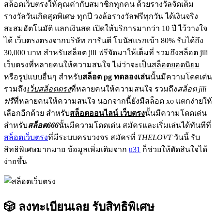
สล็อตเว็บตรงให้คุณค่ากับสมาชิกทุกคน ด้วยรางวัลจัดเต็ม
รางวัลวันเกิดสุดพิเศษ ทุกปี วงล้อรางวัลฟรีทุกวัน ได้เงินจริง
สะสมอัตโนมัติ แลกเงินสด เปิดให้บริการมากว่า 10 ปี ไว้วางใจ
ได้ เว็บตรงตรงจากบริษัท การันตี โบนัสแรกเข้า 80% รับได้ถึง
30,000 บาท สำหรับสล็อต jili ฟรีจัดมาให้เต็มที่ รวมถึงสล็อต jili
เว็บตรงที่หลายคนให้ความสนใจ ไม่ว่าจะเป็น
สล็อตยอดนิยม
หรือรูปแบบอื่นๆ สำหรับ
สล็อต pg ทดลองเล่น
นั้นมีความโดดเด่น
รวมถึง
เว็บสล็อตตรง
ที่หลายคนให้ความสนใจ รวมถึง
สล็อต jili
ฟรี
ที่หลายคนให้ความสนใจ นอกจากนี้ยังมีสล็อต xo แตกง่ายให้
เลือกอีกด้วย สำหรับ
สล็อตออนไลน์ เว็บตรง
นั้นมีความโดดเด่น
สำหรับ
สล็อต666
นั้นมีความโดดเด่น สมัครและเริ่มเล่นได้ทันทีที่
สล็อตเว็บตรง
ที่มีระบบครบวงจร สมัครที่
THELOVT
วันนี้ รับ
สิทธิพิเศษมากมาย ข้อมูลเพิ่มเติมจาก
u31
ก็ช่วยให้ตัดสินใจได้
ง่ายขึ้น
🎲 ลงทะเบียนเลย รับสิทธิพิเศษ