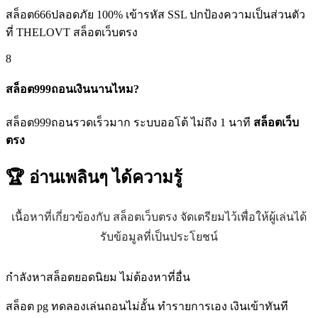
สล็อต666ปลอดภัย 100% เข้ารหัส SSL ปกป้องความเป็นส่วนตัว
ที่ THELOVT สล็อตเว็บตรง
8
สล็อต999ถอนเงินนานไหม?
สล็อต999ถอนรวดเร็วมาก ระบบออโต้ ไม่ถึง 1 นาที
สล็อตเว็บ
ตรง
🏆 อ่านเพลินๆ
ได้ความรู้
เนื้อหาที่เกี่ยวข้องกับ สล็อตเว็บตรง จัดเตรียมไว้เพื่อให้ผู้เล่นได้
รับข้อมูลที่เป็นประโยชน์
กำลังหาสล็อตยอดนิยม ไม่ต้องหาที่อื่น
สล็อต pg ทดลองเล่นถอนไม่อั้น ทำรายการเอง เงินเข้าทันที