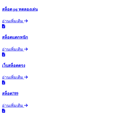
สล็อต pg ทดลองเล่น
อ่านเพิ่มเติม
สล็อตแตกหนัก
อ่านเพิ่มเติม
เว็บสล็อตตรง
อ่านเพิ่มเติม
สล็อต789
อ่านเพิ่มเติม