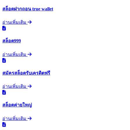
สล็อตฝากถอน true wallet
อ่านเพิ่มเติม
สล็อต999
อ่านเพิ่มเติม
สมัครสล็อตรับเครดิตฟรี
อ่านเพิ่มเติม
สล็อตค่ายใหญ่
อ่านเพิ่มเติม