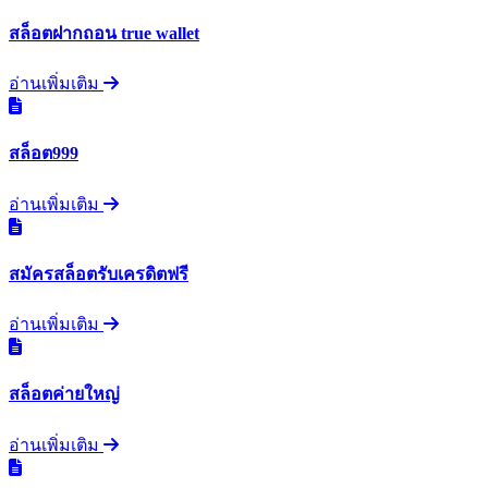
สล็อตฝากถอน true wallet
อ่านเพิ่มเติม
สล็อต999
อ่านเพิ่มเติม
สมัครสล็อตรับเครดิตฟรี
อ่านเพิ่มเติม
สล็อตค่ายใหญ่
อ่านเพิ่มเติม