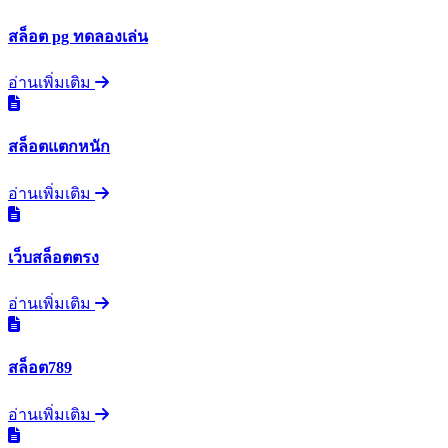
สล็อต pg ทดลองเล่น
อ่านเพิ่มเติม
สล็อตแตกหนัก
อ่านเพิ่มเติม
เว็บสล็อตตรง
อ่านเพิ่มเติม
สล็อต789
อ่านเพิ่มเติม