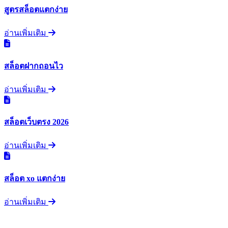
สูตรสล็อตแตกง่าย
อ่านเพิ่มเติม
สล็อตฝากถอนไว
อ่านเพิ่มเติม
สล็อตเว็บตรง 2026
อ่านเพิ่มเติม
สล็อต xo แตกง่าย
อ่านเพิ่มเติม