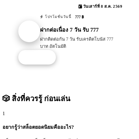
วันเสาร์ที่ 8 ส.ค. 2569
777 ฿
โปรโมชั่นวันนี้
ฝากต่อเนื่อง 7 วัน รับ 777
ฝากติดต่อกัน 7 วัน รับเครดิตโบนัส 777
บาท อัตโนมัติ
รับโปรนี้
🎲 สิ่งที่ควรรู้
ก่อนเล่น
1
อยากรู้ว่าสล็อตยอดนิยมคืออะไร?