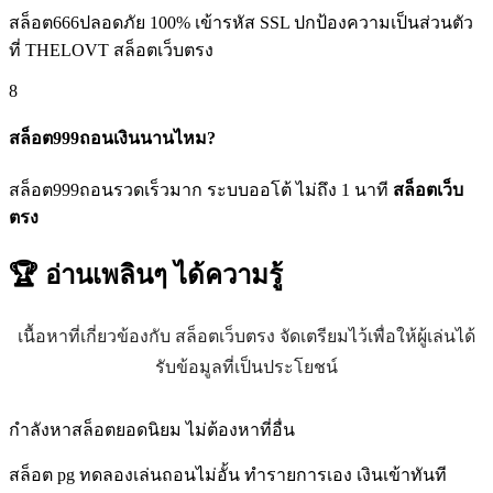
สล็อต666ปลอดภัย 100% เข้ารหัส SSL ปกป้องความเป็นส่วนตัว
ที่ THELOVT สล็อตเว็บตรง
8
สล็อต999ถอนเงินนานไหม?
สล็อต999ถอนรวดเร็วมาก ระบบออโต้ ไม่ถึง 1 นาที
สล็อตเว็บ
ตรง
🏆 อ่านเพลินๆ
ได้ความรู้
เนื้อหาที่เกี่ยวข้องกับ สล็อตเว็บตรง จัดเตรียมไว้เพื่อให้ผู้เล่นได้
รับข้อมูลที่เป็นประโยชน์
กำลังหาสล็อตยอดนิยม ไม่ต้องหาที่อื่น
สล็อต pg ทดลองเล่นถอนไม่อั้น ทำรายการเอง เงินเข้าทันที