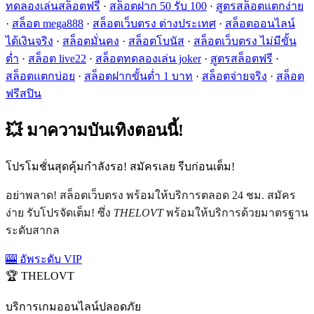
ทดลองเล่นสล็อตฟรี
·
สล็อตฝาก 50 รับ 100
·
สูตรสล็อตแตกง่าย
·
สล็อต mega888
·
สล็อตเว็บตรง ต่างประเทศ
·
สล็อตออนไลน์
ได้เงินจริง
·
สล็อตมั่นคง
·
สล็อตโบนัส
·
สล็อตเว็บตรง ไม่มีขั้น
ต่ำ
·
สล็อต live22
·
สล็อตทดลองเล่น joker
·
สูตรสล็อตฟรี
·
สล็อตแตกบ่อย
·
สล็อตฝากขั้นต่ำ 1 บาท
·
สล็อตจ่ายจริง
·
สล็อต
ฟรีสปิน
💥 มาความบันเทิงตอนนี้!
โปรโมชั่นสุดคุ้มกำลังรอ! สมัครเลย รีบก่อนเต็ม!
อย่าพลาด! สล็อตเว็บตรง พร้อมให้บริการตลอด 24 ชม. สมัคร
ง่าย รับโปรจัดเต็ม! ซึ่ง
THELOVT
พร้อมให้บริการด้วยมาตรฐาน
ระดับสากล
🎰 อัพระดับ VIP
🏆 THELOVT
บริการเกมออนไลน์ปลอดภัย