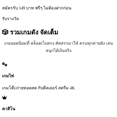
สมัครรับ 149 บาท ฟรีๆ ไม่ต้องฝากก่อน
รับรางวัล
🎲 รวมเกมดัง
จัดเต็ม
เกมยอดนิยมที่ สล็อตเว็บตรง คัดสรรมาให้ ครบทุกค่ายดัง เล่น
สนุกได้เงินจริง
เกมไพ่
เกมโต๊ะถ่ายทอดสด กับดีลเลอร์ สตรีม 4K
คาสิโน