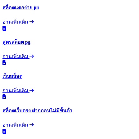
สล็อตแตกง่าย jili
อ่านเพิ่มเติม
สูตรสล็อต pg
อ่านเพิ่มเติม
เว็บสล็อต
อ่านเพิ่มเติม
สล็อตเว็บตรง ฝากถอนไม่มีขั้นต่ำ
อ่านเพิ่มเติม