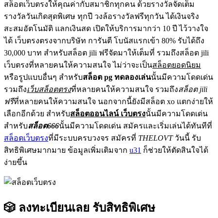
สล็อตเว็บตรงให้คุณค่ากับสมาชิกทุกคน ด้วยรางวัลจัดเต็ม
รางวัลวันเกิดสุดพิเศษ ทุกปี วงล้อรางวัลฟรีทุกวัน ได้เงินจริง
สะสมอัตโนมัติ แลกเงินสด เปิดให้บริการมากว่า 10 ปี ไว้วางใจ
ได้ เว็บตรงตรงจากบริษัท การันตี โบนัสแรกเข้า 80% รับได้ถึง
30,000 บาท สำหรับสล็อต jili ฟรีจัดมาให้เต็มที่ รวมถึงสล็อต jili
เว็บตรงที่หลายคนให้ความสนใจ ไม่ว่าจะเป็น
สล็อตยอดนิยม
หรือรูปแบบอื่นๆ สำหรับ
สล็อต pg ทดลองเล่น
นั้นมีความโดดเด่น
รวมถึง
เว็บสล็อตตรง
ที่หลายคนให้ความสนใจ รวมถึง
สล็อต jili
ฟรี
ที่หลายคนให้ความสนใจ นอกจากนี้ยังมีสล็อต xo แตกง่ายให้
เลือกอีกด้วย สำหรับ
สล็อตออนไลน์ เว็บตรง
นั้นมีความโดดเด่น
สำหรับ
สล็อต666
นั้นมีความโดดเด่น สมัครและเริ่มเล่นได้ทันทีที่
สล็อตเว็บตรง
ที่มีระบบครบวงจร สมัครที่
THELOVT
วันนี้ รับ
สิทธิพิเศษมากมาย ข้อมูลเพิ่มเติมจาก
u31
ก็ช่วยให้ตัดสินใจได้
ง่ายขึ้น
🎲 ลงทะเบียนเลย รับสิทธิพิเศษ