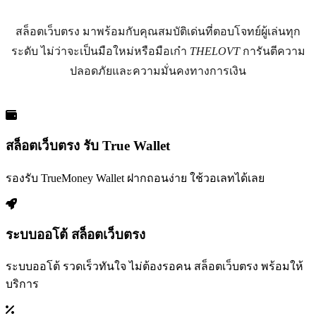
สล็อตเว็บตรง มาพร้อมกับคุณสมบัติเด่นที่ตอบโจทย์ผู้เล่นทุก
ระดับ ไม่ว่าจะเป็นมือใหม่หรือมือเก๋า
THELOVT
การันตีความ
ปลอดภัยและความมั่นคงทางการเงิน
สล็อตเว็บตรง รับ True Wallet
รองรับ TrueMoney Wallet ฝากถอนง่าย ใช้วอเลทได้เลย
ระบบออโต้ สล็อตเว็บตรง
ระบบออโต้ รวดเร็วทันใจ ไม่ต้องรอคน สล็อตเว็บตรง พร้อมให้
บริการ