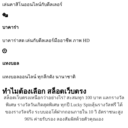
เล่นคาสิโนออนไลน์กับดีลเลอร์
บาคาร่า
บาคาร่าสด เล่นกับดีลเลอร์มืออาชีพ ภาพ HD
แทงบอล
แทงบอลออนไลน์ ทุกลีกดัง นานาชาติ
ทำไมต้องเลือก
สล็อตเว็บตรง
สล็อตเว็บตรงเหนือกว่าอย่างไร? สะสมทุก 100 บาท แลกรางวัล
พิเศษ รางวัลวันเกิดสุดพิเศษ ทุกปี Lucky Spinลุ้นรางวัลฟรี ได้
ของรางวัลจริง ระบบออโต้ฝากถอนภายใน 10 วิ อัตราชนะสูง
96% ค่ายรับรอง ลองสัมผัสด้วยตัวคุณเอง