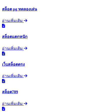
สล็อต pg ทดลองเล่น
อ่านเพิ่มเติม
สล็อตแตกหนัก
อ่านเพิ่มเติม
เว็บสล็อตตรง
อ่านเพิ่มเติม
สล็อต789
อ่านเพิ่มเติม