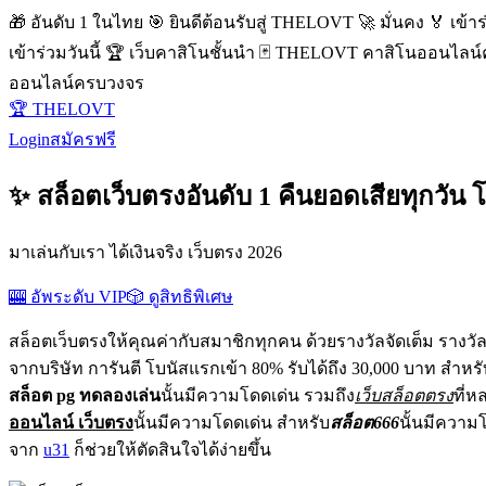
🎁 อันดับ 1 ในไทย 🎯 ยินดีต้อนรับสู่ THELOVT 🚀 มั่นคง 🏅 เข
เข้าร่วมวันนี้ 🏆 เว็บคาสิโนชั้นนำ 🃏 THELOVT คาสิโนออนไล
ออนไลน์ครบวงจร
🏆 THELOVT
Login
สมัครฟรี
✨ สล็อตเว็บตรงอันดับ 1 คืนยอดเสียทุกวัน 
มาเล่นกับเรา ได้เงินจริง เว็บตรง 2026
🎰 อัพระดับ VIP
🎲 ดูสิทธิพิเศษ
สล็อตเว็บตรงให้คุณค่ากับสมาชิกทุกคน ด้วยรางวัลจัดเต็ม รางวัลวั
จากบริษัท การันตี โบนัสแรกเข้า 80% รับได้ถึง 30,000 บาท สำหรับ
สล็อต pg ทดลองเล่น
นั้นมีความโดดเด่น รวมถึง
เว็บสล็อตตรง
ที่
ออนไลน์ เว็บตรง
นั้นมีความโดดเด่น สำหรับ
สล็อต666
นั้นมีความโ
จาก
u31
ก็ช่วยให้ตัดสินใจได้ง่ายขึ้น