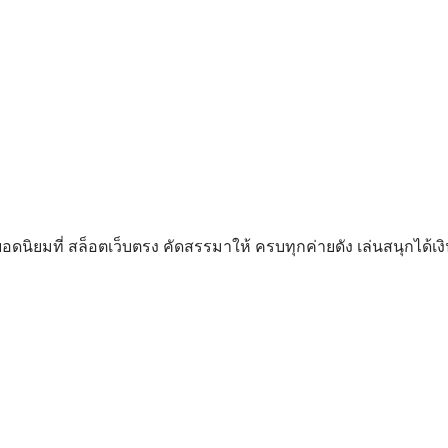
อดนิยมที่ สล็อตเว็บตรง คัดสรรมาให้ ครบทุกค่ายดัง เล่นสนุกได้เงิ