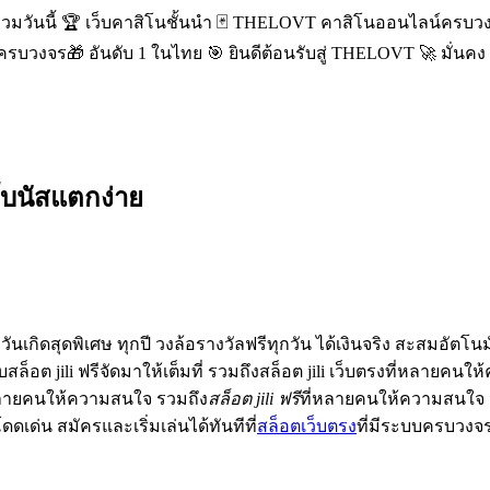
้าร่วมวันนี้ 🏆 เว็บคาสิโนชั้นนำ 🃏 THELOVT คาสิโนออนไลน์ครบว
น์ครบวงจร
🎁 อันดับ 1 ในไทย 🎯 ยินดีต้อนรับสู่ THELOVT 🚀 มั่นคง
โบนัสแตกง่าย
นเกิดสุดพิเศษ ทุกปี วงล้อรางวัลฟรีทุกวัน ได้เงินจริง สะสมอัตโนม
สล็อต jili ฟรีจัดมาให้เต็มที่ รวมถึงสล็อต jili เว็บตรงที่หลายคนใ
หลายคนให้ความสนใจ รวมถึง
สล็อต jili ฟรี
ที่หลายคนให้ความสนใจ นอ
ดดเด่น สมัครและเริ่มเล่นได้ทันทีที่
สล็อตเว็บตรง
ที่มีระบบครบวงจร