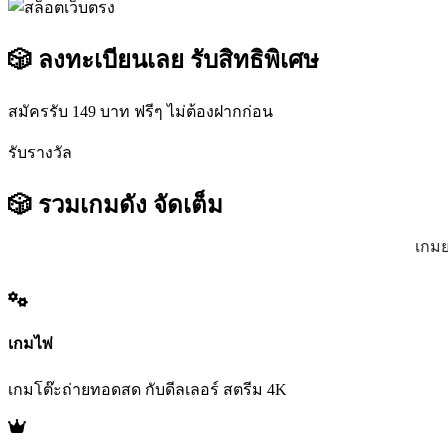
🎲 ลงทะเบียนเลย รับสิทธิพิเศษ
สมัครรับ 149 บาท ฟรีๆ ไม่ต้องฝากก่อน
รับรางวัล
🎲 รวมเกมดัง
จัดเต็ม
เกมย
เกมไพ่
เกมโต๊ะถ่ายทอดสด กับดีลเลอร์ สตรีม 4K