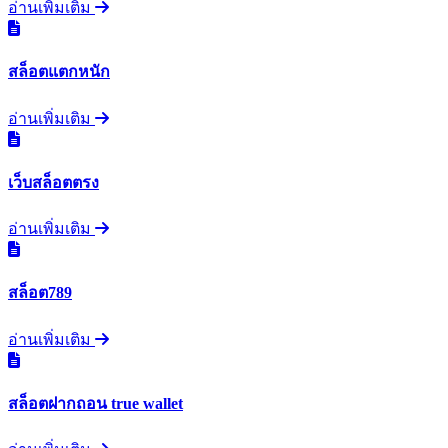
อ่านเพิ่มเติม
สล็อตแตกหนัก
อ่านเพิ่มเติม
เว็บสล็อตตรง
อ่านเพิ่มเติม
สล็อต789
อ่านเพิ่มเติม
สล็อตฝากถอน true wallet