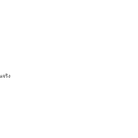
นจริง