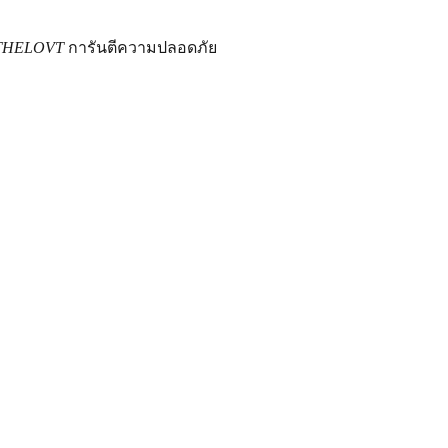
THELOVT
การันตีความปลอดภัย