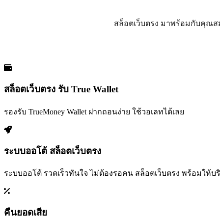
สล็อตเว็บตรง มาพร้อมกับคุณสมบั
สล็อตเว็บตรง รับ True Wallet
รองรับ TrueMoney Wallet ฝากถอนง่าย ใช้วอเลทได้เลย
ระบบออโต้ สล็อตเว็บตรง
ระบบออโต้ รวดเร็วทันใจ ไม่ต้องรอคน สล็อตเว็บตรง พร้อมให้บร
คืนยอดเสีย