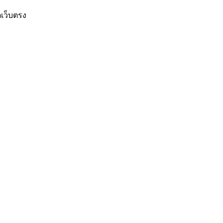
ตเว็บตรง