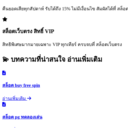
คืนยอดเสียทุกสัปดาห์ รับได้ถึง 15% ไม่มีเงื่อนไข สัมผัสได้ที่ สล็อ
สล็อตเว็บตรง สิทธิ์ VIP
สิทธิพิเศษมากมายเฉพาะ VIP ทุกเทียร์ ครบจบที่ สล็อตเว็บตรง
💫 บทความที่น่าสนใจ
อ่านเพิ่มเติม
สล็อต buy free spin
อ่านเพิ่มเติม
สล็อต pg ทดลองเล่น