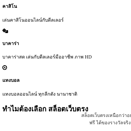
คาสิโน
เล่นคาสิโนออนไลน์กับดีลเลอร์
บาคาร่า
บาคาร่าสด เล่นกับดีลเลอร์มืออาชีพ ภาพ HD
แทงบอล
แทงบอลออนไลน์ ทุกลีกดัง นานาชาติ
ทำไมต้องเลือก
สล็อตเว็บตรง
สล็อตเว็บตรงเหนือกว่าอย
ฟรี ได้ของรางวัลจร