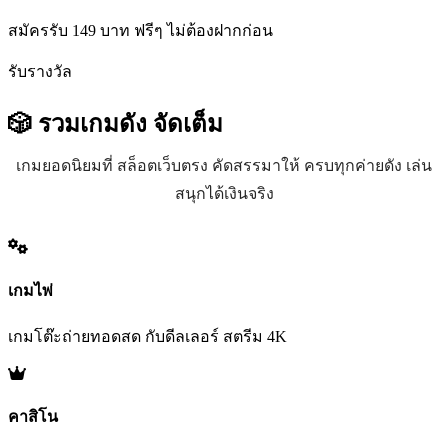
สมัครรับ 149 บาท ฟรีๆ ไม่ต้องฝากก่อน
รับรางวัล
🎲 รวมเกมดัง
จัดเต็ม
เกมยอดนิยมที่ สล็อตเว็บตรง คัดสรรมาให้ ครบทุกค่ายดัง เล่น
สนุกได้เงินจริง
เกมไพ่
เกมโต๊ะถ่ายทอดสด กับดีลเลอร์ สตรีม 4K
คาสิโน