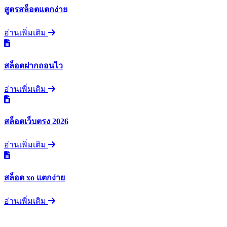
สูตรสล็อตแตกง่าย
อ่านเพิ่มเติม
สล็อตฝากถอนไว
อ่านเพิ่มเติม
สล็อตเว็บตรง 2026
อ่านเพิ่มเติม
สล็อต xo แตกง่าย
อ่านเพิ่มเติม