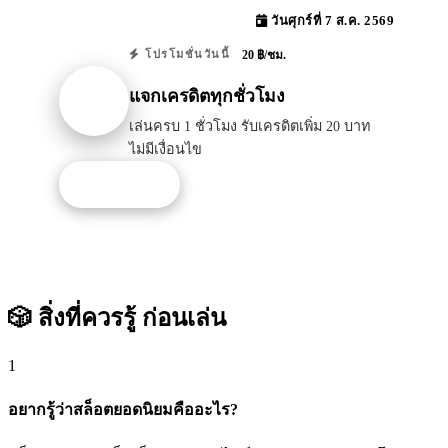
วันศุกร์ที่ 7 ส.ค. 2569
20 ฿/ชม.
โปรโมชั่นวันนี้
แจกเครดิตทุกชั่วโมง
เล่นครบ 1 ชั่วโมง รับเครดิตเพิ่ม 20 บาท
ไม่มีเงื่อนไข
รับโปรนี้
🎲 สิ่งที่ควรรู้
ก่อนเล่น
1
อยากรู้ว่าสล็อตยอดนิยมคืออะไร?