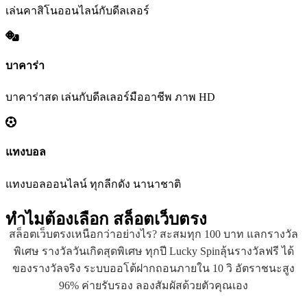
เล่นคาสิโนออนไลน์กับดีลเลอร์
บาคาร่า
บาคาร่าสด เล่นกับดีลเลอร์มืออาชีพ ภาพ HD
แทงบอล
แทงบอลออนไลน์ ทุกลีกดัง นานาชาติ
ทำไมต้องเลือก
สล็อตเว็บตรง
สล็อตเว็บตรงเหนือกว่าอย่างไร? สะสมทุก 100 บาท แลกรางวัล
พิเศษ รางวัลวันเกิดสุดพิเศษ ทุกปี Lucky Spinลุ้นรางวัลฟรี ได้
ของรางวัลจริง ระบบออโต้ฝากถอนภายใน 10 วิ อัตราชนะสูง
96% ค่ายรับรอง ลองสัมผัสด้วยตัวคุณเอง