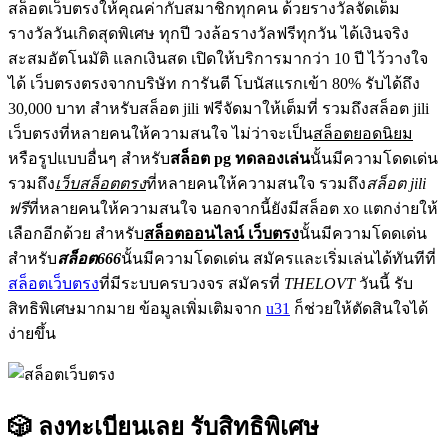
สล็อตเว็บตรงให้คุณค่ากับสมาชิกทุกคน ด้วยรางวัลจัดเต็ม
รางวัลวันเกิดสุดพิเศษ ทุกปี วงล้อรางวัลฟรีทุกวัน ได้เงินจริง
สะสมอัตโนมัติ แลกเงินสด เปิดให้บริการมากว่า 10 ปี ไว้วางใจ
ได้ เว็บตรงตรงจากบริษัท การันตี โบนัสแรกเข้า 80% รับได้ถึง
30,000 บาท สำหรับสล็อต jili ฟรีจัดมาให้เต็มที่ รวมถึงสล็อต jili
เว็บตรงที่หลายคนให้ความสนใจ ไม่ว่าจะเป็น
สล็อตยอดนิยม
หรือรูปแบบอื่นๆ สำหรับ
สล็อต pg ทดลองเล่น
นั้นมีความโดดเด่น
รวมถึง
เว็บสล็อตตรง
ที่หลายคนให้ความสนใจ รวมถึง
สล็อต jili
ฟรี
ที่หลายคนให้ความสนใจ นอกจากนี้ยังมีสล็อต xo แตกง่ายให้
เลือกอีกด้วย สำหรับ
สล็อตออนไลน์ เว็บตรง
นั้นมีความโดดเด่น
สำหรับ
สล็อต666
นั้นมีความโดดเด่น สมัครและเริ่มเล่นได้ทันทีที่
สล็อตเว็บตรง
ที่มีระบบครบวงจร สมัครที่
THELOVT
วันนี้ รับ
สิทธิพิเศษมากมาย ข้อมูลเพิ่มเติมจาก
u31
ก็ช่วยให้ตัดสินใจได้
ง่ายขึ้น
🎲 ลงทะเบียนเลย รับสิทธิพิเศษ