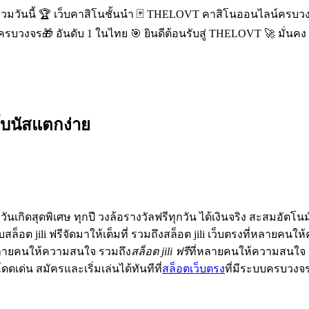
้าร่วมวันนี้ 🏆 เว็บคาสิโนชั้นนำ 🃏 THELOVT คาสิโนออนไลน์ครบว
น์ครบวงจร
🎁 อันดับ 1 ในไทย 🎯 ยินดีต้อนรับสู่ THELOVT 🚀 มั่นคง
โบนัสแตกง่าย
นเกิดสุดพิเศษ ทุกปี วงล้อรางวัลฟรีทุกวัน ได้เงินจริง สะสมอัตโนม
สล็อต jili ฟรีจัดมาให้เต็มที่ รวมถึงสล็อต jili เว็บตรงที่หลายคนใ
หลายคนให้ความสนใจ รวมถึง
สล็อต jili ฟรี
ที่หลายคนให้ความสนใจ นอ
ดดเด่น สมัครและเริ่มเล่นได้ทันทีที่
สล็อตเว็บตรง
ที่มีระบบครบวงจร