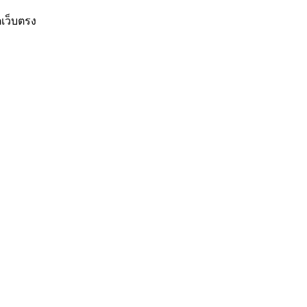
ตเว็บตรง