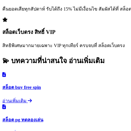
คืนยอดเสียทุกสัปดาห์ รับได้ถึง 15% ไม่มีเงื่อนไข สัมผัสได้ที่ สล็อ
สล็อตเว็บตรง สิทธิ์ VIP
สิทธิพิเศษมากมายเฉพาะ VIP ทุกเทียร์ ครบจบที่ สล็อตเว็บตรง
💫 บทความที่น่าสนใจ
อ่านเพิ่มเติม
สล็อต buy free spin
อ่านเพิ่มเติม
สล็อต pg ทดลองเล่น