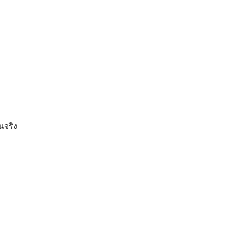
นจริง