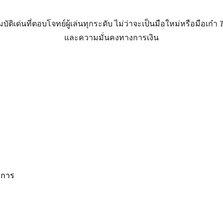
ติเด่นที่ตอบโจทย์ผู้เล่นทุกระดับ ไม่ว่าจะเป็นมือใหม่หรือมือเก๋า
และความมั่นคงทางการเงิน
ิการ