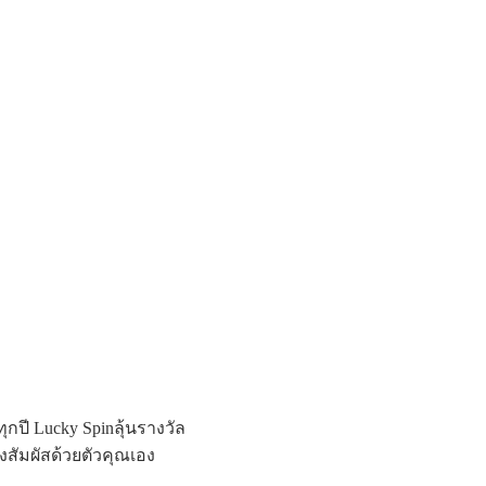
กปี Lucky Spinลุ้นรางวัล
สัมผัสด้วยตัวคุณเอง