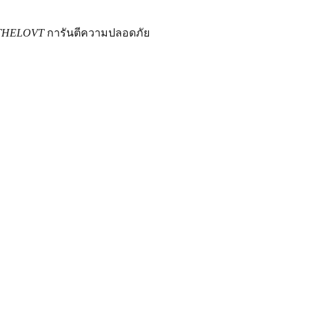
THELOVT
การันตีความปลอดภัย