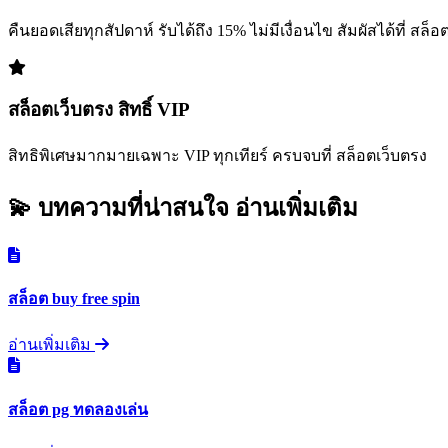
คืนยอดเสียทุกสัปดาห์ รับได้ถึง 15% ไม่มีเงื่อนไข สัมผัสได้ที่ สล็อ
สล็อตเว็บตรง สิทธิ์ VIP
สิทธิพิเศษมากมายเฉพาะ VIP ทุกเทียร์ ครบจบที่ สล็อตเว็บตรง
💫 บทความที่น่าสนใจ
อ่านเพิ่มเติม
สล็อต buy free spin
อ่านเพิ่มเติม
สล็อต pg ทดลองเล่น