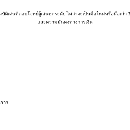
ติเด่นที่ตอบโจทย์ผู้เล่นทุกระดับ ไม่ว่าจะเป็นมือใหม่หรือมือเก๋า
และความมั่นคงทางการเงิน
ิการ