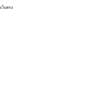
ตเว็บตรง