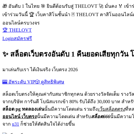
🎁 อันดับ 1 ในไทย 🎯 ยินดีต้อนรับสู่ THELOVT 🚀 มั่นคง 🏅 เข
เข้าร่วมวันนี้ 🏆 เว็บคาสิโนชั้นนำ 🃏 THELOVT คาสิโนออนไล
ออนไลน์ครบวงจร
🏆 THELOVT
Login
สมัครฟรี
✨ สล็อตเว็บตรงอันดับ 1 คืนยอดเสียทุกวัน 
มาเล่นกับเรา ได้เงินจริง เว็บตรง 2026
🎰 อัพระดับ VIP
🎲 ดูสิทธิพิเศษ
สล็อตเว็บตรงให้คุณค่ากับสมาชิกทุกคน ด้วยรางวัลจัดเต็ม รางวัลวั
จากบริษัท การันตี โบนัสแรกเข้า 80% รับได้ถึง 30,000 บาท สำหรับ
สล็อต pg ทดลองเล่น
นั้นมีความโดดเด่น รวมถึง
เว็บสล็อตตรง
ที่
ออนไลน์ เว็บตรง
นั้นมีความโดดเด่น สำหรับ
สล็อต666
นั้นมีความโ
จาก
u31
ก็ช่วยให้ตัดสินใจได้ง่ายขึ้น