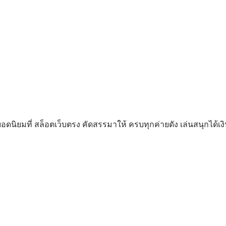
อดนิยมที่ สล็อตเว็บตรง คัดสรรมาให้ ครบทุกค่ายดัง เล่นสนุกได้เงิ