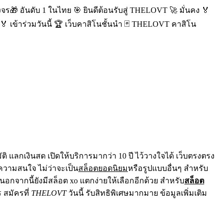
งจร
🎁 อันดับ 1 ในไทย 🎯 ยินดีต้อนรับสู่ THELOVT 🚀 มั่นคง 🏅
 🏅 เข้าร่วมวันนี้ 🏆 เว็บคาสิโนชั้นนำ 🃏 THELOVT คาสิโน
ัติ แลกเงินสด เปิดให้บริการมากว่า 10 ปี ไว้วางใจได้ เว็บตรงตรง
ห้ความสนใจ ไม่ว่าจะเป็น
สล็อตยอดนิยม
หรือรูปแบบอื่นๆ สำหรับ
กจากนี้ยังมีสล็อต xo แตกง่ายให้เลือกอีกด้วย สำหรับ
สล็อต
 สมัครที่
THELOVT
วันนี้ รับสิทธิพิเศษมากมาย ข้อมูลเพิ่มเติม