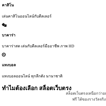
คาสิโน
เล่นคาสิโนออนไลน์กับดีลเลอร์
บาคาร่า
บาคาร่าสด เล่นกับดีลเลอร์มืออาชีพ ภาพ HD
แทงบอล
แทงบอลออนไลน์ ทุกลีกดัง นานาชาติ
ทำไมต้องเลือก
สล็อตเว็บตรง
สล็อตเว็บตรงเหนือกว่าอย
ฟรี ได้ของรางวัลจร