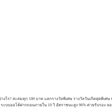
่างไร? สะสมทุก 100 บาท แลกรางวัลพิเศษ รางวัลวันเกิดสุดพิเศษ ทุ
ิง ระบบออโต้ฝากถอนภายใน 10 วิ อัตราชนะสูง 96% ค่ายรับรอง ลอง