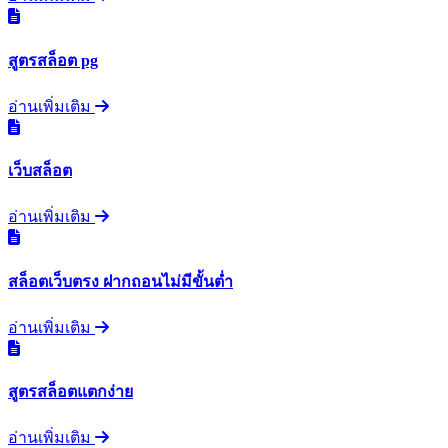
สูตรสล็อต pg
อ่านเพิ่มเติม
เว็บสล็อต
อ่านเพิ่มเติม
สล็อตเว็บตรง ฝากถอนไม่มีขั้นต่ำ
อ่านเพิ่มเติม
สูตรสล็อตแตกง่าย
อ่านเพิ่มเติม