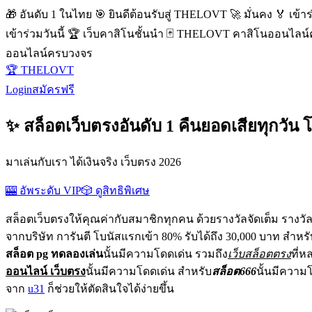
🎁 อันดับ 1 ในไทย 🎯 ยินดีต้อนรับสู่ THELOVT 🚀 มั่นคง 🏅 เข
เข้าร่วมวันนี้ 🏆 เว็บคาสิโนชั้นนำ 🃏 THELOVT คาสิโนออนไล
ออนไลน์ครบวงจร
🏆 THELOVT
Login
สมัครฟรี
✨ สล็อตเว็บตรงอันดับ 1 คืนยอดเสียทุกวัน 
มาเล่นกับเรา ได้เงินจริง เว็บตรง 2026
🎰 อัพระดับ VIP
🎲 ดูสิทธิพิเศษ
สล็อตเว็บตรงให้คุณค่ากับสมาชิกทุกคน ด้วยรางวัลจัดเต็ม รางวัลวั
จากบริษัท การันตี โบนัสแรกเข้า 80% รับได้ถึง 30,000 บาท สำหรับ
สล็อต pg ทดลองเล่น
นั้นมีความโดดเด่น รวมถึง
เว็บสล็อตตรง
ที่
ออนไลน์ เว็บตรง
นั้นมีความโดดเด่น สำหรับ
สล็อต666
นั้นมีความโ
จาก
u31
ก็ช่วยให้ตัดสินใจได้ง่ายขึ้น