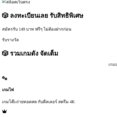
🎲 ลงทะเบียนเลย รับสิทธิพิเศษ
สมัครรับ 149 บาท ฟรีๆ ไม่ต้องฝากก่อน
รับรางวัล
🎲 รวมเกมดัง
จัดเต็ม
เกมย
เกมไพ่
เกมโต๊ะถ่ายทอดสด กับดีลเลอร์ สตรีม 4K