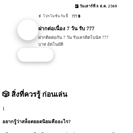
วันเสาร์ที่ 8 ส.ค. 2569
777 ฿
โปรโมชั่นวันนี้
ฝากต่อเนื่อง 7 วัน รับ 777
ฝากติดต่อกัน 7 วัน รับเครดิตโบนัส 777
บาท อัตโนมัติ
รับโปรนี้
🎲 สิ่งที่ควรรู้
ก่อนเล่น
1
อยากรู้ว่าสล็อตยอดนิยมคืออะไร?