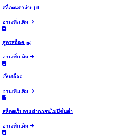
สล็อตแตกง่าย jili
อ่านเพิ่มเติม
สูตรสล็อต pg
อ่านเพิ่มเติม
เว็บสล็อต
อ่านเพิ่มเติม
สล็อตเว็บตรง ฝากถอนไม่มีขั้นต่ำ
อ่านเพิ่มเติม