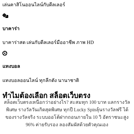
เล่นคาสิโนออนไลน์กับดีลเลอร์
บาคาร่า
บาคาร่าสด เล่นกับดีลเลอร์มืออาชีพ ภาพ HD
แทงบอล
แทงบอลออนไลน์ ทุกลีกดัง นานาชาติ
ทำไมต้องเลือก
สล็อตเว็บตรง
สล็อตเว็บตรงเหนือกว่าอย่างไร? สะสมทุก 100 บาท แลกรางวัล
พิเศษ รางวัลวันเกิดสุดพิเศษ ทุกปี Lucky Spinลุ้นรางวัลฟรี ได้
ของรางวัลจริง ระบบออโต้ฝากถอนภายใน 10 วิ อัตราชนะสูง
96% ค่ายรับรอง ลองสัมผัสด้วยตัวคุณเอง