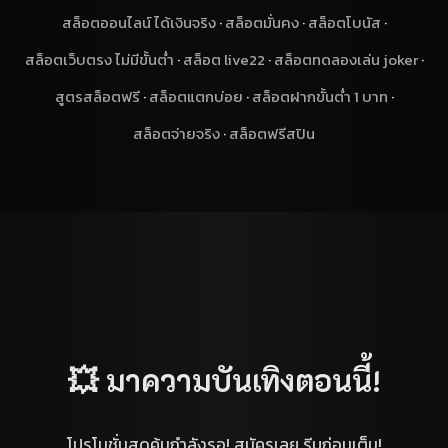
สล็อตออนไลน์ ได้เงินจริง
·
สล็อตมั่นคง
·
สล็อตโบนัส
·
สล็อตเว็บตรง ไม่มีขั้นต่ำ
·
สล็อต live22
·
สล็อตทดลองเล่น joker
·
สูตรสล็อตฟรี
·
สล็อตแตกบ่อย
·
สล็อตฝากขั้นต่ำ 1 บาท
·
สล็อตจ่ายจริง
·
สล็อตฟรีสปิน
💥 มาความบันเทิงตอนนี้!
โปรโมชั่นสุดคุ้มกำลังรอ! สมัครเลย รีบก่อนเต็ม!