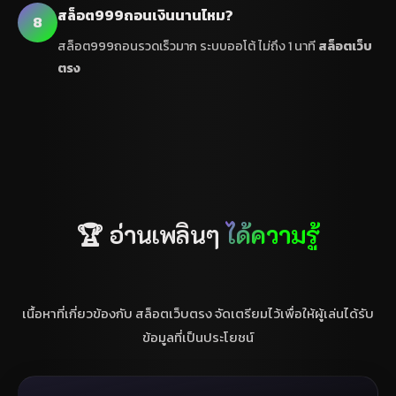
สล็อต999ถอนเงินนานไหม?
8
สล็อต999ถอนรวดเร็วมาก ระบบออโต้ ไม่ถึง 1 นาที
สล็อตเว็บ
ตรง
🏆 อ่านเพลินๆ
ได้ความรู้
เนื้อหาที่เกี่ยวข้องกับ สล็อตเว็บตรง จัดเตรียมไว้เพื่อให้ผู้เล่นได้รับ
ข้อมูลที่เป็นประโยชน์