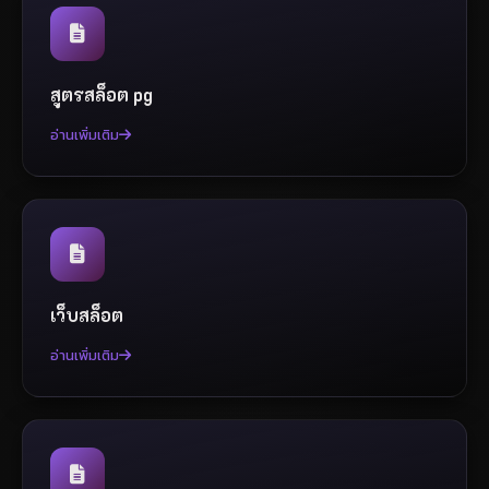
สูตรสล็อต pg
อ่านเพิ่มเติม
เว็บสล็อต
อ่านเพิ่มเติม