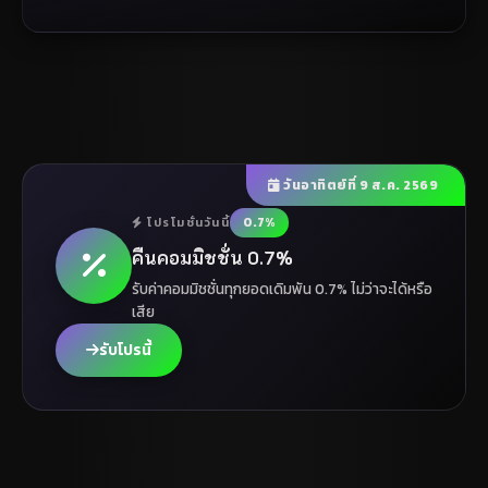
วันอาทิตย์ที่ 9 ส.ค. 2569
โปรโมชั่นวันนี้
0.7%
คืนคอมมิชชั่น 0.7%
รับค่าคอมมิชชั่นทุกยอดเดิมพัน 0.7% ไม่ว่าจะได้หรือ
เสีย
รับโปรนี้