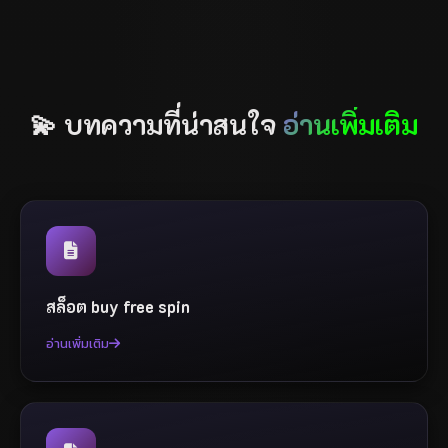
💫 บทความที่น่าสนใจ
อ่านเพิ่มเติม
สล็อต buy free spin
อ่านเพิ่มเติม