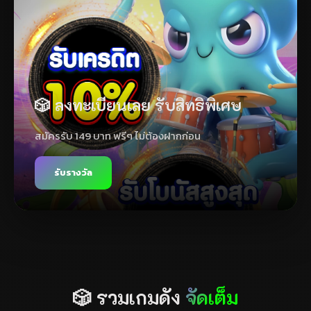
🎲 ลงทะเบียนเลย รับสิทธิพิเศษ
สมัครรับ 149 บาท ฟรีๆ ไม่ต้องฝากก่อน
รับรางวัล
🎲 รวมเกมดัง
จัดเต็ม