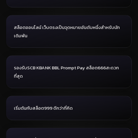
สล็อตออนไลน์ เว็บตรงเป็นจุดหมายอันดับหนึ่งสำหรับนัก
เดิมพัน
รองรับSCB KBANK BBL Prompt Pay สล็อต666สะดวก
ที่สุด
เริ่มต้นกับสล็อต999 ดีกว่าที่คิด