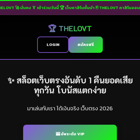
🏆 THELOVT
LOGIN
สมัครฟรี
✨ สล็อตเว็บตรงอันดับ 1 คืนยอดเสีย
ทุกวัน โบนัสแตกง่าย
มาเล่นกับเรา ได้เงินจริง เว็บตรง 2026
🎰 อัพระดับ VIP