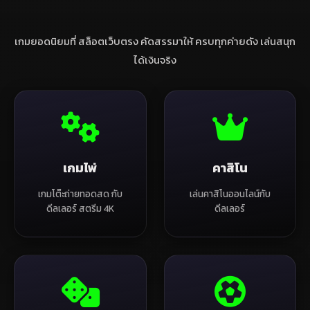
เกมยอดนิยมที่ สล็อตเว็บตรง คัดสรรมาให้ ครบทุกค่ายดัง เล่นสนุก
ได้เงินจริง
เกมไพ่
คาสิโน
เกมโต๊ะถ่ายทอดสด กับ
เล่นคาสิโนออนไลน์กับ
ดีลเลอร์ สตรีม 4K
ดีลเลอร์