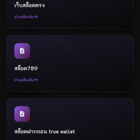
เว็บสล็อตตรง
อ่านเพิ่มเติม
สล็อต789
อ่านเพิ่มเติม
สล็อตฝากถอน true wallet